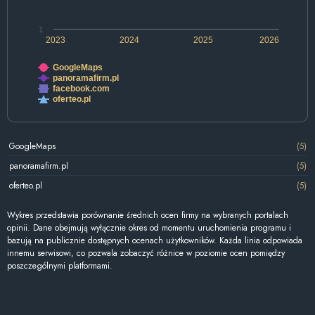
1
2023
2024
2025
2026
GoogleMaps
panoramafirm.pl
facebook.com
oferteo.pl
GoogleMaps
(5)
panoramafirm.pl
(5)
oferteo.pl
(5)
Wykres przedstawia porównanie średnich ocen firmy na wybranych portalach
opinii. Dane obejmują wyłącznie okres od momentu uruchomienia programu i
bazują na publicznie dostępnych ocenach użytkowników. Każda linia odpowiada
innemu serwisowi, co pozwala zobaczyć różnice w poziomie ocen pomiędzy
poszczególnymi platformami.