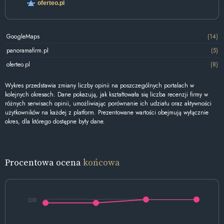
oferteo.pl
GoogleMaps
(14)
panoramafirm.pl
(5)
oferteo.pl
(8)
Wykres przedstawia zmiany liczby opinii na poszczególnych portalach w
kolejnych okresach. Dane pokazują, jak kształtowała się liczba recenzji firmy w
różnych serwisach opinii, umożliwiając porównanie ich udziału oraz aktywności
użytkowników na każdej z platform. Prezentowane wartości obejmują wyłącznie
okres, dla którego dostępne były dane.
Procentowa ocena
końcowa
100