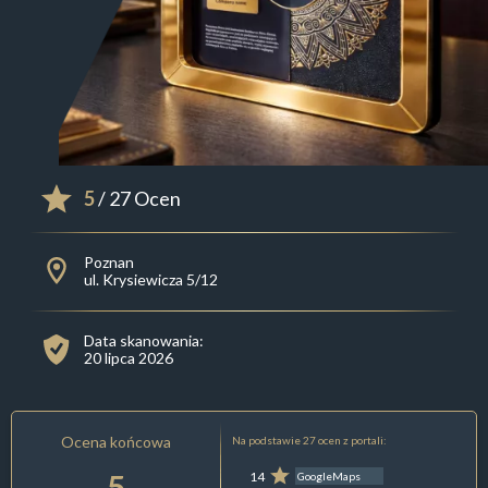
5
/ 27 Ocen
Poznan
ul. Krysiewicza 5/12
Data skanowania:
20 lipca 2026
Ocena końcowa
Na podstawie 27 ocen z portali:
5
14
GoogleMaps