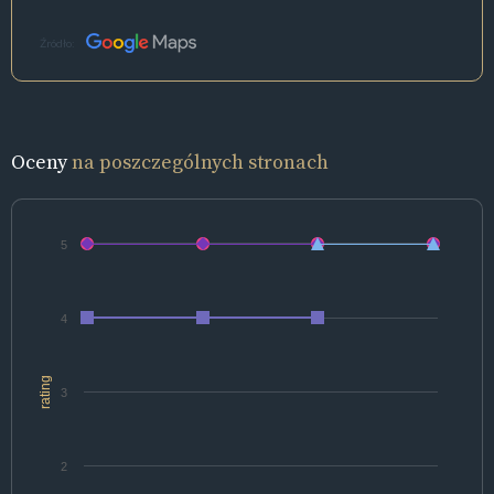
Źródło:
Oceny
na poszczególnych stronach
5
4
rating
3
2