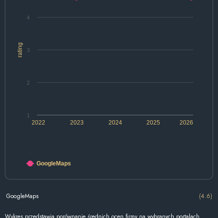
4
rating
3
2
1
2022
2023
2024
2025
2026
GoogleMaps
GoogleMaps
(4.6)
Wykres przedstawia porównanie średnich ocen firmy na wybranych portalach