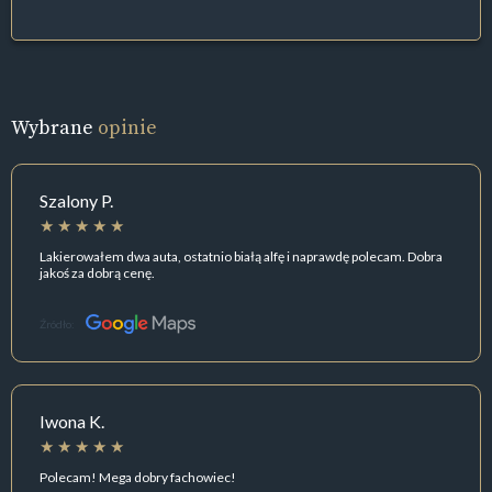
Wybrane
opinie
Szalony P.
Lakierowałem dwa auta, ostatnio białą alfę i naprawdę polecam. Dobra
jakoś za dobrą cenę.
Źródło:
Iwona K.
Polecam! Mega dobry fachowiec!