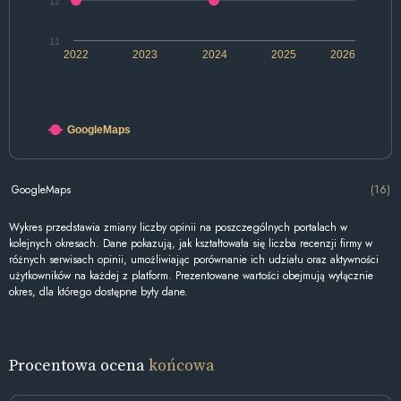
12
11
2022
2023
2024
2025
2026
GoogleMaps
GoogleMaps
(16)
Wykres przedstawia zmiany liczby opinii na poszczególnych portalach w
kolejnych okresach. Dane pokazują, jak kształtowała się liczba recenzji firmy w
różnych serwisach opinii, umożliwiając porównanie ich udziału oraz aktywności
użytkowników na każdej z platform. Prezentowane wartości obejmują wyłącznie
okres, dla którego dostępne były dane.
Procentowa ocena
końcowa