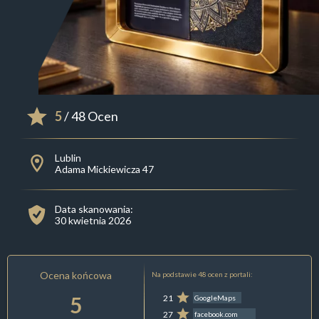
5
/ 48 Ocen
Lublin
Adama Mickiewicza 47
Data skanowania:
30 kwietnia 2026
Ocena końcowa
Na podstawie 48 ocen z portali:
5
21
GoogleMaps
27
facebook.com