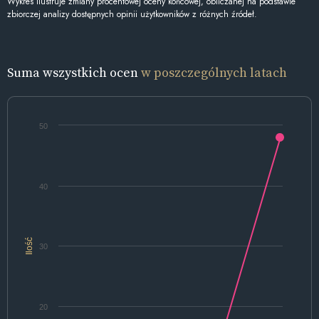
Wykres ilustruje zmiany procentowej oceny końcowej, obliczanej na podstawie
zbiorczej analizy dostępnych opinii użytkowników z różnych źródeł.
Suma wszystkich ocen
w poszczególnych latach
50
40
Ilość
30
20