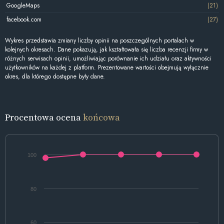
GoogleMaps
(21)
facebook.com
(27)
Wykres przedstawia zmiany liczby opinii na poszczególnych portalach w
kolejnych okresach. Dane pokazują, jak kształtowała się liczba recenzji firmy w
różnych serwisach opinii, umożliwiając porównanie ich udziału oraz aktywności
użytkowników na każdej z platform. Prezentowane wartości obejmują wyłącznie
okres, dla którego dostępne były dane.
Procentowa ocena
końcowa
100
80
60