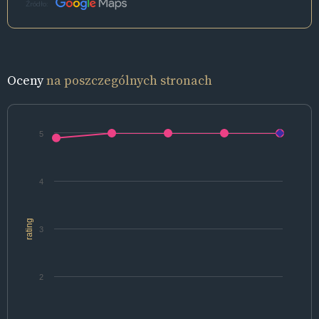
Źródło:
Oceny
na poszczególnych stronach
5
4
rating
3
2