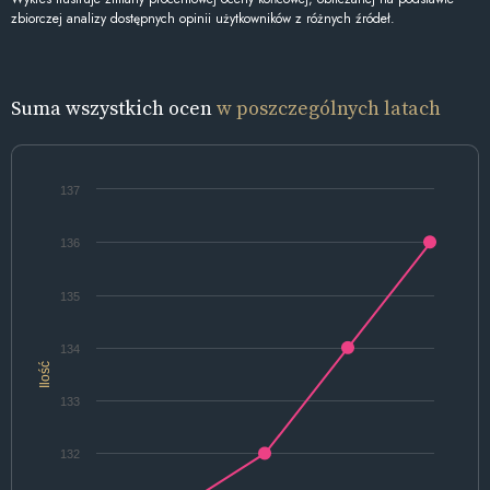
zbiorczej analizy dostępnych opinii użytkowników z różnych źródeł.
Suma wszystkich ocen
w poszczególnych latach
137
136
135
134
Ilość
133
132