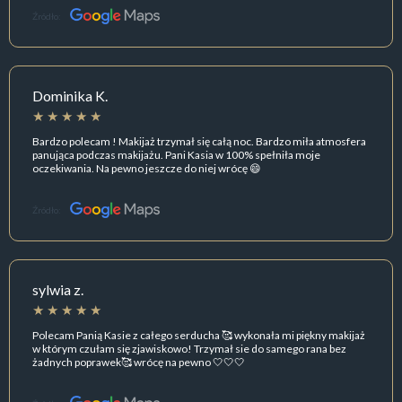
Źródło:
Dominika K.
Bardzo polecam ! Makijaż trzymał się całą noc. Bardzo miła atmosfera
panująca podczas makijażu. Pani Kasia w 100% spełniła moje
oczekiwania. Na pewno jeszcze do niej wrócę 😄
Źródło:
sylwia z.
Polecam Panią Kasie z całego serducha 🥰 wykonała mi piękny makijaż
w którym czułam się zjawiskowo! Trzymał sie do samego rana bez
żadnych poprawek🥰 wrócę na pewno 🤍🤍🤍