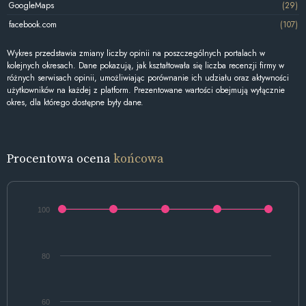
GoogleMaps
(29)
facebook.com
(107)
Wykres przedstawia zmiany liczby opinii na poszczególnych portalach w
kolejnych okresach. Dane pokazują, jak kształtowała się liczba recenzji firmy w
różnych serwisach opinii, umożliwiając porównanie ich udziału oraz aktywności
użytkowników na każdej z platform. Prezentowane wartości obejmują wyłącznie
okres, dla którego dostępne były dane.
Procentowa ocena
końcowa
100
80
60