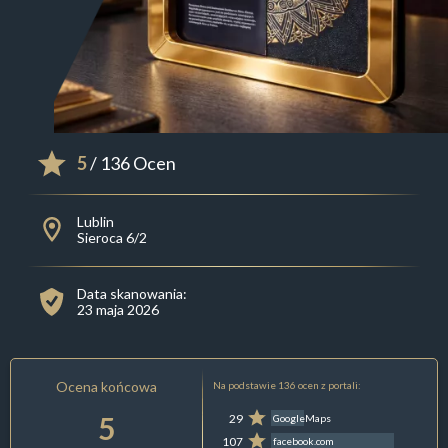
5
/ 136 Ocen
Lublin
Sieroca 6/2
Data skanowania:
23 maja 2026
Ocena końcowa
Na podstawie 136 ocen z portali:
5
29
GoogleMaps
107
facebook.com