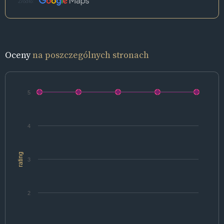
Źródło:
Oceny
na poszczególnych stronach
5
4
rating
3
2