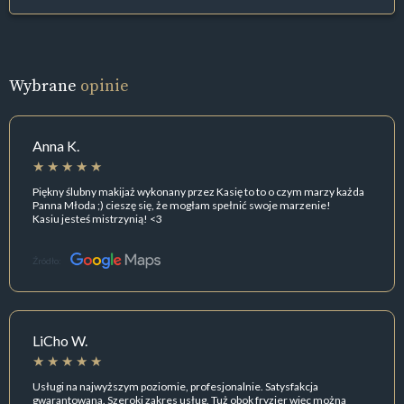
Wybrane
opinie
Anna K.
Piękny ślubny makijaż wykonany przez Kasię to to o czym marzy każda
Panna Młoda ;) cieszę się, że mogłam spełnić swoje marzenie!
Kasiu jesteś mistrzynią! <3
Źródło:
LiCho W.
Usługi na najwyższym poziomie, profesjonalnie. Satysfakcja
gwarantowana. Szeroki zakres usług. Tuż obok fryzjer więc można