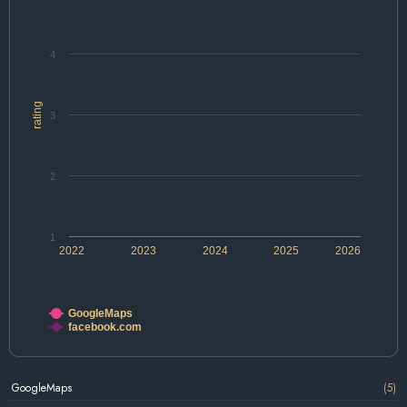
4
rating
3
2
1
2022
2023
2024
2025
2026
GoogleMaps
facebook.com
GoogleMaps
(5)