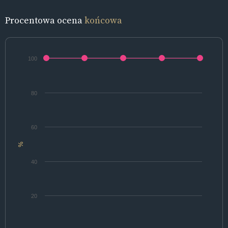
Procentowa ocena
końcowa
100
80
60
%
40
20