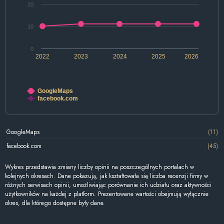
20
10
0
2022
2023
2024
2025
2026
GoogleMaps
facebook.com
GoogleMaps
(11)
facebook.com
(45)
Wykres przedstawia zmiany liczby opinii na poszczególnych portalach w
kolejnych okresach. Dane pokazują, jak kształtowała się liczba recenzji firmy w
różnych serwisach opinii, umożliwiając porównanie ich udziału oraz aktywności
użytkowników na każdej z platform. Prezentowane wartości obejmują wyłącznie
okres, dla którego dostępne były dane.