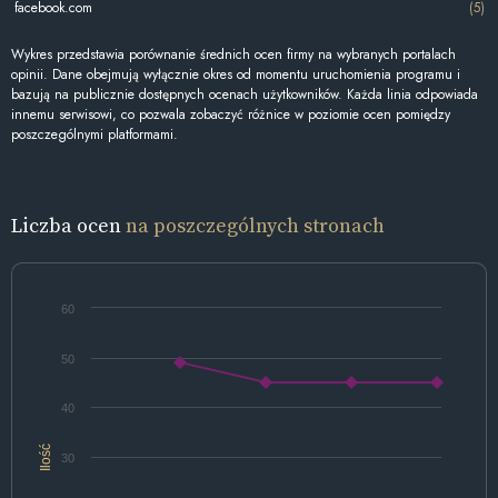
facebook.com
(5)
Wykres przedstawia porównanie średnich ocen firmy na wybranych portalach
opinii. Dane obejmują wyłącznie okres od momentu uruchomienia programu i
bazują na publicznie dostępnych ocenach użytkowników. Każda linia odpowiada
innemu serwisowi, co pozwala zobaczyć różnice w poziomie ocen pomiędzy
poszczególnymi platformami.
Liczba ocen
na poszczególnych stronach
60
50
40
Ilość
30