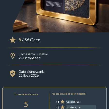
5
/ 56 Ocen
Tomaszów Lubelski
29 Listopada 4
Data skanowania:
22 lipca 2026
Ocena końcowa
Na podstawie 56 ocen z portali:
5
11
GoogleMaps
45
facebook.com