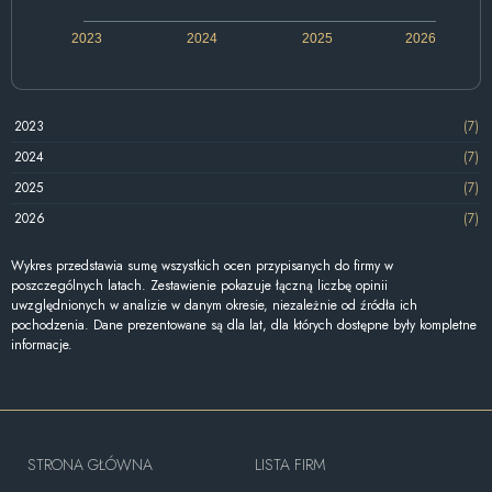
2023
2024
2025
2026
2023
(7)
2024
(7)
2025
(7)
2026
(7)
Wykres przedstawia sumę wszystkich ocen przypisanych do firmy w
poszczególnych latach. Zestawienie pokazuje łączną liczbę opinii
uwzględnionych w analizie w danym okresie, niezależnie od źródła ich
pochodzenia. Dane prezentowane są dla lat, dla których dostępne były kompletne
informacje.
STRONA GŁÓWNA
LISTA FIRM