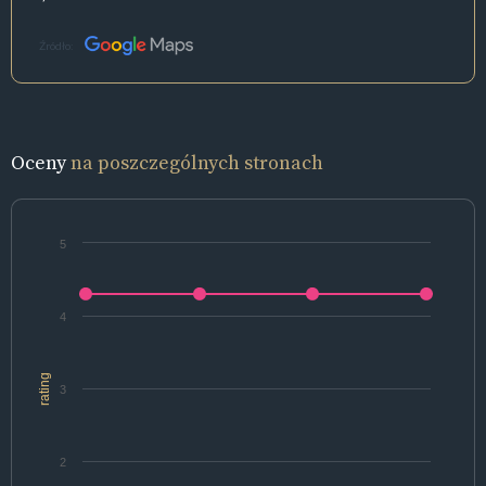
Źródło:
Oceny
na poszczególnych stronach
5
4
rating
3
2