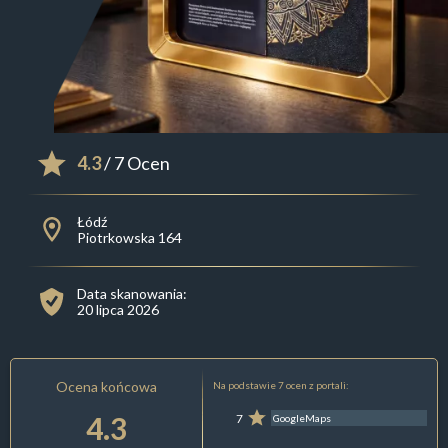
4.3
/ 7 Ocen
Łódź
Piotrkowska 164
Data skanowania:
20 lipca 2026
Ocena końcowa
Na podstawie 7 ocen z portali:
4.3
7
GoogleMaps