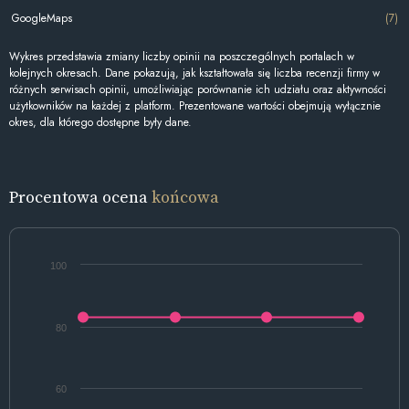
GoogleMaps
(7)
Wykres przedstawia zmiany liczby opinii na poszczególnych portalach w
kolejnych okresach. Dane pokazują, jak kształtowała się liczba recenzji firmy w
różnych serwisach opinii, umożliwiając porównanie ich udziału oraz aktywności
użytkowników na każdej z platform. Prezentowane wartości obejmują wyłącznie
okres, dla którego dostępne były dane.
Procentowa ocena
końcowa
100
80
60