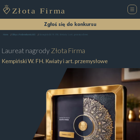
Zgłoś się do konkursu
Kempiński W. FH. Kwiaty i art. przemysłowe
Home
Sklep z Podarunkami Łódź
Laureat nagrody
Złota Firma
Kempiński W. FH. Kwiaty i art. przemysłowe