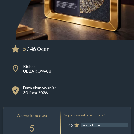
5
/ 46 Ocen
Kielce
Ul. BĄKOWA 8
Data skanowania:
30 lipca 2026
Ocena końcowa
Na podstawie 46 ocen z portali:
5
46
facebook.com