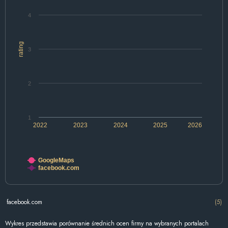
4
rating
3
2
1
2022
2023
2024
2025
2026
GoogleMaps
facebook.com
facebook.com
(5)
Wykres przedstawia porównanie średnich ocen firmy na wybranych portalach