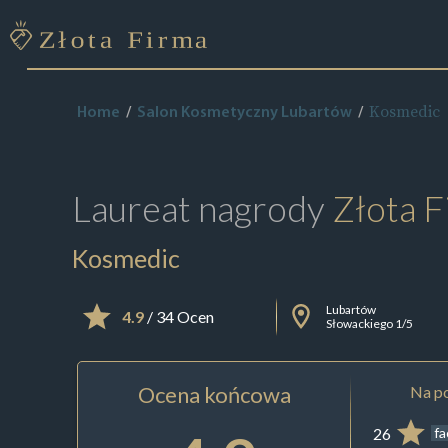
Kosmedic
Home
Salon Kosmetyczny Lubartów
Laureat nagrody
Złota F
Kosmedic
Lubartów
4.9
/ 34 Ocen
Słowackiego 1/5
Ocena końcowa
Na po
26
f