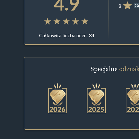
4.9
8
G
Całkowita liczba ocen: 34
Specjalne
odznak