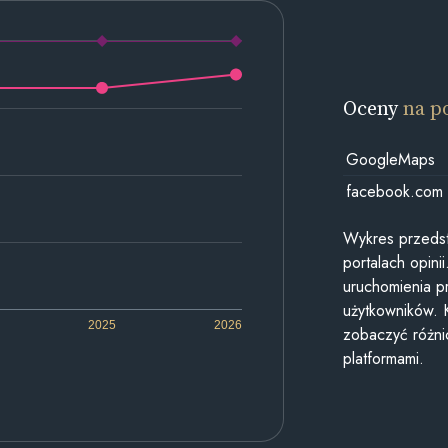
Oceny
na p
GoogleMaps
facebook.com
Wykres przedst
portalach opin
uruchomienia p
użytkowników. 
2025
2026
zobaczyć różn
platformami.