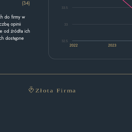
(34)
33.5
h do firmy w
czbę opinii
33
e od źródła ich
ych dostępne
32.5
2022
2023