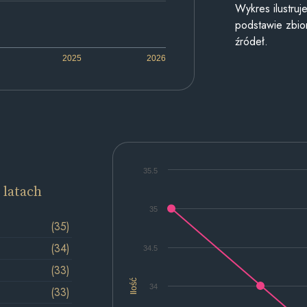
Wykres ilustru
podstawie zbior
źródeł.
2025
2026
35.5
 latach
35
(35)
(34)
34.5
(33)
Ilość
34
(33)