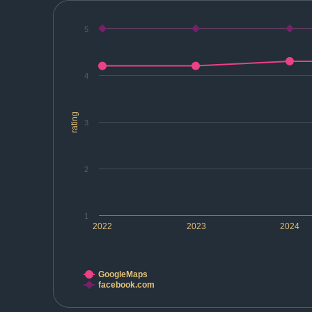
5
4
rating
3
2
1
2022
2023
2024
GoogleMaps
facebook.com