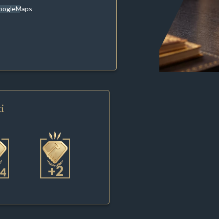
oogleMaps
i
+2