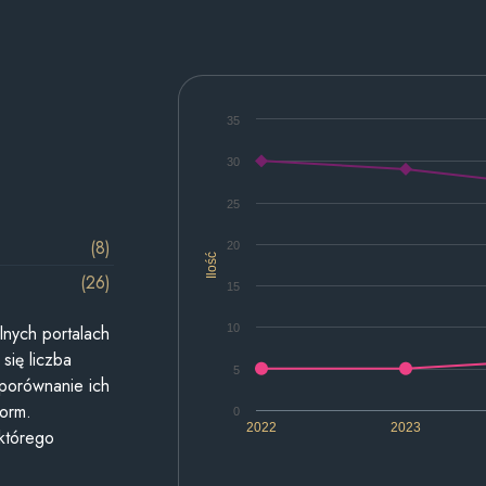
35
30
25
(8)
20
Ilość
(26)
15
10
lnych portalach
się liczba
5
 porównanie ich
form.
0
2022
2023
 którego