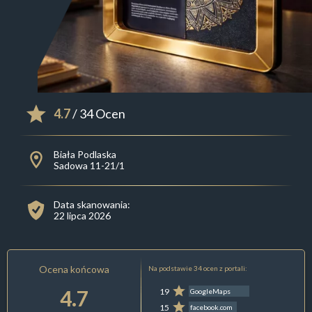
4.7
/ 34 Ocen
Biała Podlaska
Sadowa 11-21/1
Data skanowania:
22 lipca 2026
Ocena końcowa
Na podstawie 34 ocen z portali:
4.7
19
GoogleMaps
15
facebook.com