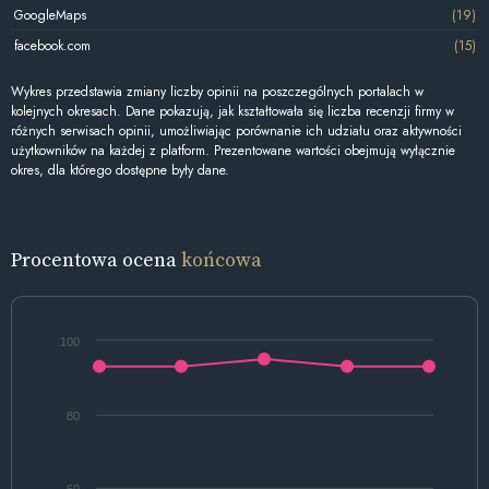
GoogleMaps
(19)
facebook.com
(15)
Wykres przedstawia zmiany liczby opinii na poszczególnych portalach w
kolejnych okresach. Dane pokazują, jak kształtowała się liczba recenzji firmy w
różnych serwisach opinii, umożliwiając porównanie ich udziału oraz aktywności
użytkowników na każdej z platform. Prezentowane wartości obejmują wyłącznie
okres, dla którego dostępne były dane.
Procentowa ocena
końcowa
100
80
60