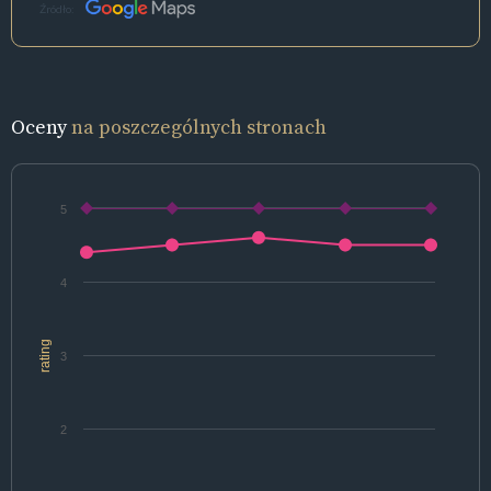
Źródło:
Oceny
na poszczególnych stronach
5
4
rating
3
2