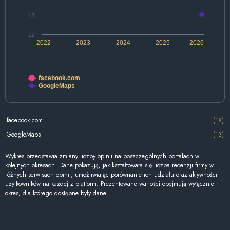
13
12
2022
2023
2024
2025
2026
facebook.com
GoogleMaps
facebook.com
(18)
GoogleMaps
(13)
Wykres przedstawia zmiany liczby opinii na poszczególnych portalach w
kolejnych okresach. Dane pokazują, jak kształtowała się liczba recenzji firmy w
różnych serwisach opinii, umożliwiając porównanie ich udziału oraz aktywności
użytkowników na każdej z platform. Prezentowane wartości obejmują wyłącznie
okres, dla którego dostępne były dane.