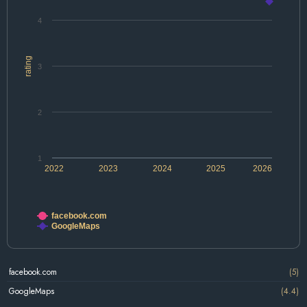
4
rating
3
2
1
2022
2023
2024
2025
2026
facebook.com
GoogleMaps
facebook.com
(5)
GoogleMaps
(4.4)