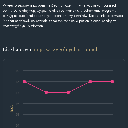
Wykres przedstawia porównanie średnich ocen firmy na wybranych portalach
opinii. Dane obejmują wyłącznie okres od momentu uruchomienia programu i
bazują na publicznie dostępnych ocenach użytkowników. Każda linia odpowiada
innemu serwisowi, co pozwala zobaczyć różnice w poziomie ocen pomiędzy
poszczególnymi platformami.
Liczba ocen
na poszczególnych stronach
19
18
17
16
Ilość
15
14