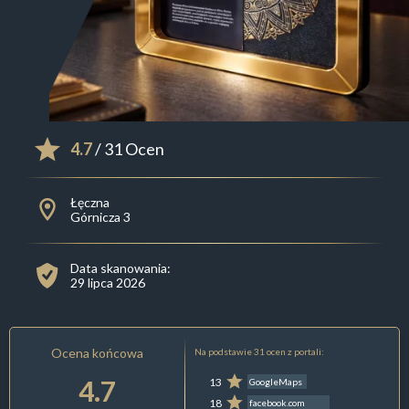
4.7
/ 31 Ocen
Łęczna
Górnicza 3
Data skanowania:
29 lipca 2026
Ocena końcowa
Na podstawie 31 ocen z portali:
4.7
13
GoogleMaps
18
facebook.com