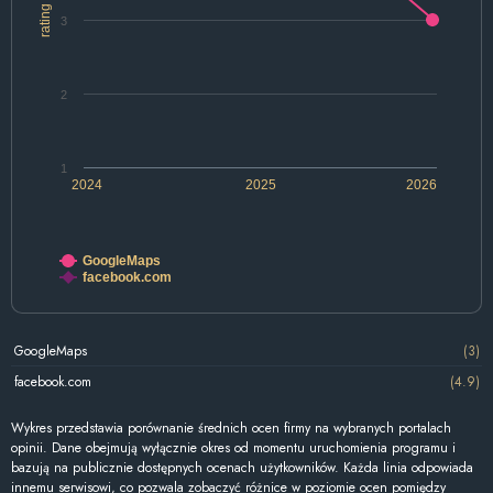
rating
3
2
1
2024
2025
2026
GoogleMaps
facebook.com
GoogleMaps
(3)
facebook.com
(4.9)
Wykres przedstawia porównanie średnich ocen firmy na wybranych portalach
opinii. Dane obejmują wyłącznie okres od momentu uruchomienia programu i
bazują na publicznie dostępnych ocenach użytkowników. Każda linia odpowiada
innemu serwisowi, co pozwala zobaczyć różnice w poziomie ocen pomiędzy