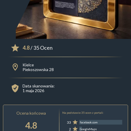
4.8
/ 35 Ocen
Kielce
Piekoszowska 28
Data skanowania:
1 maja 2026
Ocena końcowa
Na podstawie 35 ocen z portali:
4.8
33
facebook.com
2
GoogleMaps