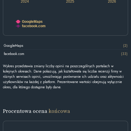
2024
2025
2026
GoogleMaps
facebook.com
GoogleMaps
(2)
facebook.com
(33)
Wykres przedstawia zmiany liczby opinii na poszczególnych portalach w
kolejnych okresach. Dane pokazują, jak kształtowała się liczba recenzji firmy w
różnych serwisach opinii, umożliwiając porównanie ich udziału oraz aktywności
użytkowników na każdej z platform. Prezentowane wartości obejmują wyłącznie
okres, dla którego dostępne były dane.
Procentowa ocena
końcowa