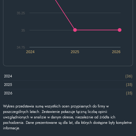
35.25
35
34.75
2024
2025
2026
2024
(36)
2025
(35)
2026
(35)
Wykres przedstawia sumę wszystkich ocen przypisanych do firmy w
poszczególnych latach. Zestawienie pokazuje łączną liczbę opinii
uwzględnionych w analizie w danym okresie, niezależnie od źródła ich
pochodzenia. Dane prezentowane są dla lat, dla których dostępne były kompletne
informacje.