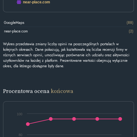
near-place.com
GoogleMaps
(88)
near-place.com
(2)
Wykres przedstawia zmiany liczby opinii na poszczególnych portalach w
kolejnych okresach. Dane pokazują, jak kształtowała się liczba recenzji firmy w
różnych serwisach opinii, umożliwiając porównanie ich udziału oraz aktywności
użytkowników na każdej z platform. Prezentowane wartości obejmują wyłącznie
okres, dla którego dostępne były dane.
Procentowa ocena
końcowa
100
80