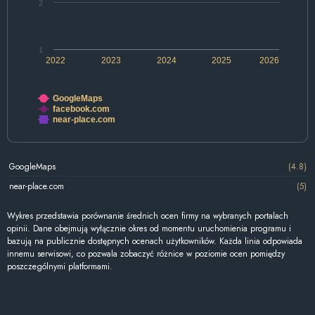
2
1
2022
2023
2024
2025
2026
GoogleMaps
facebook.com
near-place.com
GoogleMaps
(4.8)
near-place.com
(5)
Wykres przedstawia porównanie średnich ocen firmy na wybranych portalach
opinii. Dane obejmują wyłącznie okres od momentu uruchomienia programu i
bazują na publicznie dostępnych ocenach użytkowników. Każda linia odpowiada
innemu serwisowi, co pozwala zobaczyć różnice w poziomie ocen pomiędzy
poszczególnymi platformami.