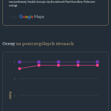
naczynkowej. Nadal stosuje się do zaleceń Pani Karoliny. Polecam
usługi.
Źródło:
Oceny
na poszczególnych stronach
5
4
rating
3