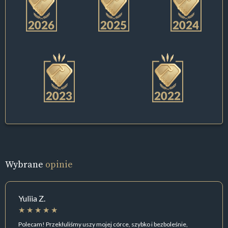
Wybrane
opinie
Yuliia Z.
Polecam! Przekłuliśmy uszy mojej córce, szybko i bezboleśnie,