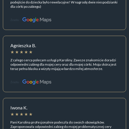
podejście do dziecka było rewelacyjne! W nagrodę dwie niespodzianki
dla córki po zabiegu)
Źródło:
Agnieszka B.
Z całego serca polecam usługi p Karoliny. Zawsze znakomicie doradzi
odpowiedni zabieg dla mojej cery oraz dla mojej córki. Moja skóra jest
teraz pełna blasku a wizyty mijają w bardzo miłej atmosferze.
Źródło:
Iwona K.
Pani Karolina profesjonalnie podeszła do swoich obowiązków.
Zaproponowała odpowiedni zabieg do mojej problematycznej cery