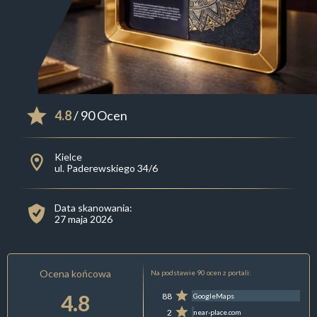
4.8
/ 90 Ocen
Kielce
ul. Paderewskiego 34/6
Data skanowania:
27 maja 2026
Ocena końcowa
Na podstawie 90 ocen z portali:
4.8
88
GoogleMaps
2
near-place.com