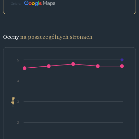
Źródło:
Oceny
na poszczególnych stronach
5
4
rating
3
2