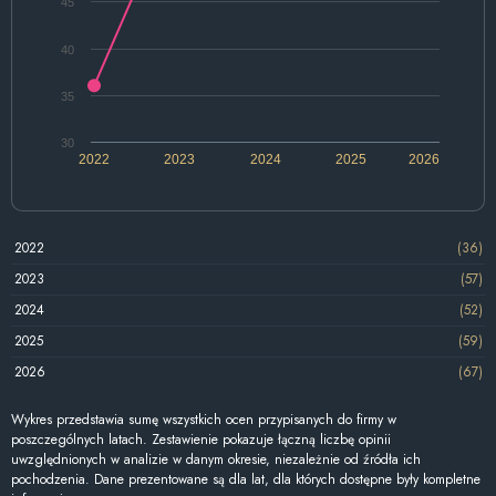
45
40
35
30
2022
2023
2024
2025
2026
2022
(36)
2023
(57)
2024
(52)
2025
(59)
2026
(67)
Wykres przedstawia sumę wszystkich ocen przypisanych do firmy w
poszczególnych latach. Zestawienie pokazuje łączną liczbę opinii
uwzględnionych w analizie w danym okresie, niezależnie od źródła ich
pochodzenia. Dane prezentowane są dla lat, dla których dostępne były kompletne