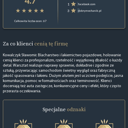
4.7
1
facebook.com
3
dobrymechanik.pl
Całkowita liczba ocen: 67
Za co klienci
cenią tę firmę
Kowalczyk Sławomir. Blacharstwo i lakiernictwo pojazdowe, holowanie
cenią klienci za profesjonalizm, rzetelność i wyjątkową dbałość o każdy
detal. Warsztat realizuje naprawy sprawnie, dokładnie i zgodnie ze
sztuką, przywracając samochodom świetny wygląd oraz fabryczną
jakość spasowania i lakieru. Dużym atutem jest uczciwe podejście, jasna
komunikacja, pomoc w formalnościach oraz terminowość. Klienci
doceniają też auta zastępcze, konkurencyjne ceny i efekt, który często
przerasta oczekiwania.
Specjalne
odznaki