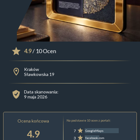
4.9
/ 10 Ocen
Kraków
Sławkowska 19
Data skanowania:
9 maja 2026
Ocena końcowa
Na podstawie 10 ocen z portali:
4.9
7
GoogleMaps
3
facebook.com