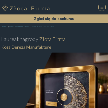
Zgłoś się do konkursu
Koza Dereza Manufakture
Home
Sklep z Podarunkami Kraków
Laureat nagrody
Złota Firma
Koza Dereza Manufakture