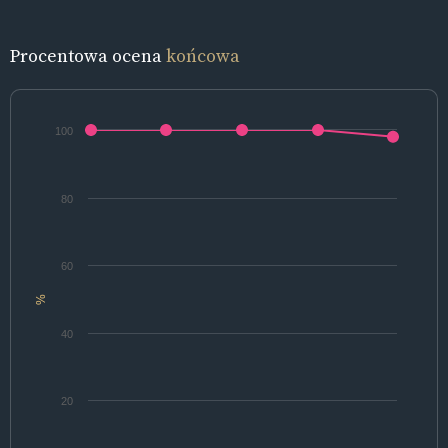
Procentowa ocena
końcowa
100
80
60
%
40
20