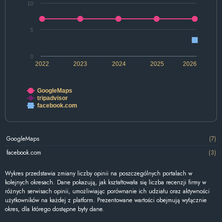
10
5
0
2022
2023
2024
2025
2026
GoogleMaps
tripadvisor
facebook.com
GoogleMaps
(7)
facebook.com
(3)
Wykres przedstawia zmiany liczby opinii na poszczególnych portalach w
kolejnych okresach. Dane pokazują, jak kształtowała się liczba recenzji firmy w
różnych serwisach opinii, umożliwiając porównanie ich udziału oraz aktywności
użytkowników na każdej z platform. Prezentowane wartości obejmują wyłącznie
okres, dla którego dostępne były dane.