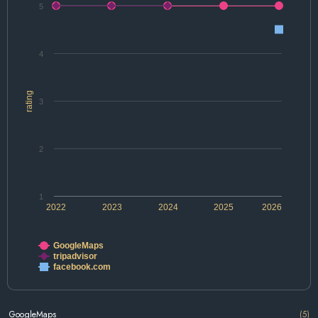
5
4
rating
3
2
1
2022
2023
2024
2025
2026
GoogleMaps
tripadvisor
facebook.com
GoogleMaps
(5)