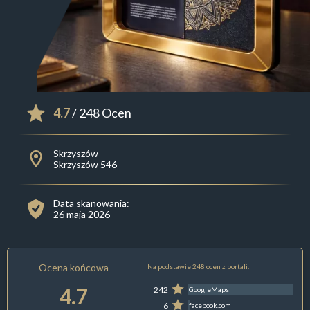
4.7
/ 248 Ocen
Skrzyszów
Skrzyszów 546
Data skanowania:
26 maja 2026
Ocena końcowa
Na podstawie 248 ocen z portali:
4.7
242
GoogleMaps
6
facebook.com