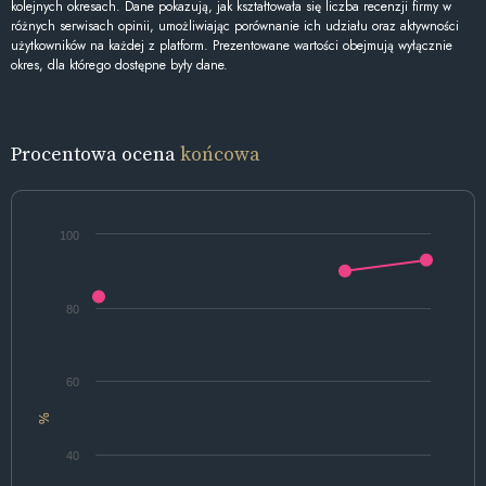
kolejnych okresach. Dane pokazują, jak kształtowała się liczba recenzji firmy w
różnych serwisach opinii, umożliwiając porównanie ich udziału oraz aktywności
użytkowników na każdej z platform. Prezentowane wartości obejmują wyłącznie
okres, dla którego dostępne były dane.
Procentowa ocena
końcowa
100
80
60
%
40