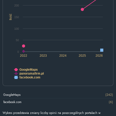
200
Ilość
150
100
50
0
2022
2023
2024
2025
2026
GoogleMaps
panoramafirm.pl
facebook.com
GoogleMaps
(242)
facebook.com
(6)
Wykres przedstawia zmiany liczby opinii na poszczególnych portalach w