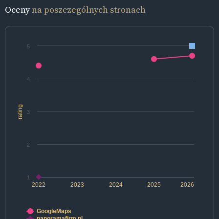
Oceny
na poszczególnych stronach
5
4
rating
3
2
1
2022
2023
2024
2025
2026
GoogleMaps
panoramafirm.pl