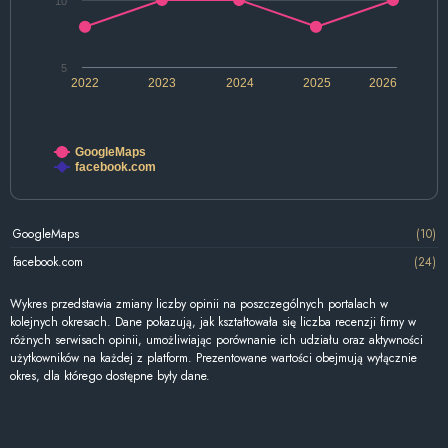
10
5
2022
2023
2024
2025
2026
GoogleMaps
facebook.com
GoogleMaps
(10)
facebook.com
(24)
Wykres przedstawia zmiany liczby opinii na poszczególnych portalach w
kolejnych okresach. Dane pokazują, jak kształtowała się liczba recenzji firmy w
różnych serwisach opinii, umożliwiając porównanie ich udziału oraz aktywności
użytkowników na każdej z platform. Prezentowane wartości obejmują wyłącznie
okres, dla którego dostępne były dane.