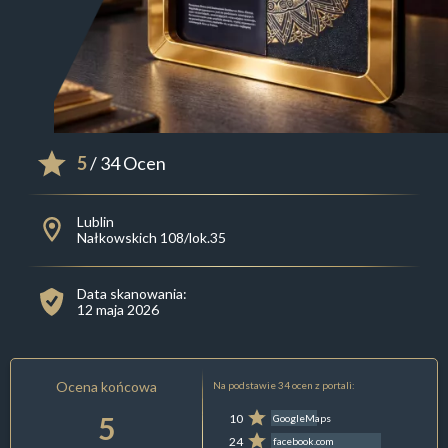
5
/ 34 Ocen
Lublin
Nałkowskich 108/lok.35
Data skanowania:
12 maja 2026
Ocena końcowa
Na podstawie 34 ocen z portali:
5
10
GoogleMaps
24
facebook.com