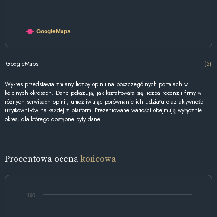
GoogleMaps
GoogleMaps
(5)
Wykres przedstawia zmiany liczby opinii na poszczególnych portalach w
kolejnych okresach. Dane pokazują, jak kształtowała się liczba recenzji firmy w
różnych serwisach opinii, umożliwiając porównanie ich udziału oraz aktywności
użytkowników na każdej z platform. Prezentowane wartości obejmują wyłącznie
okres, dla którego dostępne były dane.
Procentowa ocena
końcowa
100