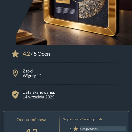
4.2
/ 5 Ocen
Ząbki
Wigury 12
Data skanowania:
14 września 2025
Ocena końcowa
Na podstawie 5 ocen z portali:
4.2
5
GoogleMaps