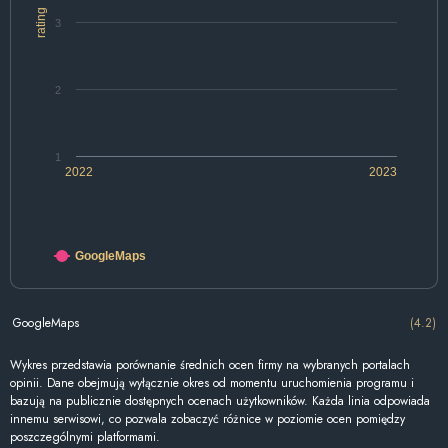
rating
3
2
1
2022
2023
GoogleMaps
GoogleMaps
(4.2)
Wykres przedstawia porównanie średnich ocen firmy na wybranych portalach
opinii. Dane obejmują wyłącznie okres od momentu uruchomienia programu i
bazują na publicznie dostępnych ocenach użytkowników. Każda linia odpowiada
innemu serwisowi, co pozwala zobaczyć różnice w poziomie ocen pomiędzy
poszczególnymi platformami.