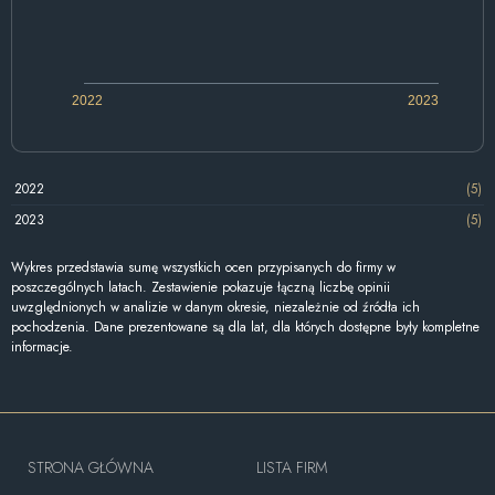
2022
2023
2022
(5)
2023
(5)
Wykres przedstawia sumę wszystkich ocen przypisanych do firmy w
poszczególnych latach. Zestawienie pokazuje łączną liczbę opinii
uwzględnionych w analizie w danym okresie, niezależnie od źródła ich
pochodzenia. Dane prezentowane są dla lat, dla których dostępne były kompletne
informacje.
STRONA GŁÓWNA
LISTA FIRM