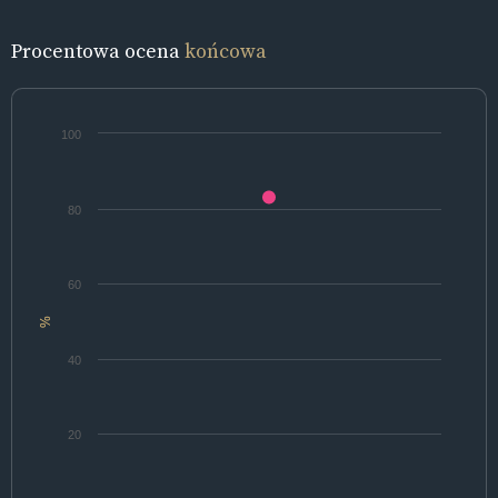
Procentowa ocena
końcowa
100
80
60
%
40
20