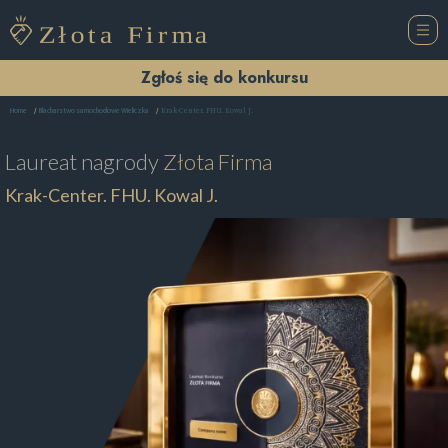
Zgłoś się do konkursu
Krak-Center. FHU. Kowal J.
Home
Blacharstwo samochodowe Wieliczka
Laureat nagrody
Złota Firma
Krak-Center. FHU. Kowal J.