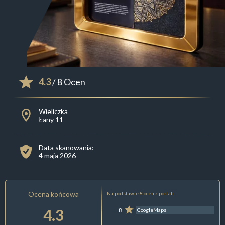
4.3
/ 8 Ocen
Wieliczka
Łany 11
Data skanowania:
4 maja 2026
Ocena końcowa
Na podstawie 8 ocen z portali:
4.3
8
GoogleMaps