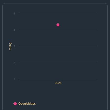
5
4
rating
3
2
1
2026
GoogleMaps