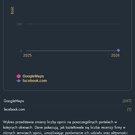
Ilość
100
0
2025
2026
GoogleMaps
facebook.com
GoogleMaps
(267)
facebook.com
(1)
Wykres przedstawia zmiany liczby opinii na poszczególnych portalach w
kolejnych okresach. Dane pokazują, jak kształtowała się liczba recenzji firmy w
różnych serwisach opinii, umożliwiając porównanie ich udziału oraz aktywności