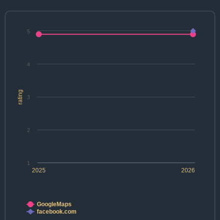
5
4
rating
3
2
1
2025
2026
GoogleMaps
facebook.com