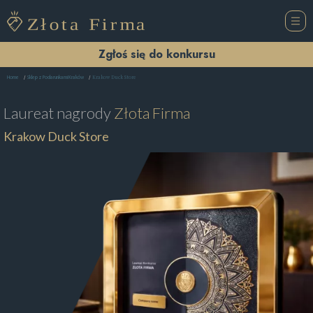
Zgłoś się do konkursu
Krakow Duck Store
Home
Sklep z Podarunkami Kraków
Laureat nagrody
Złota Firma
Krakow Duck Store