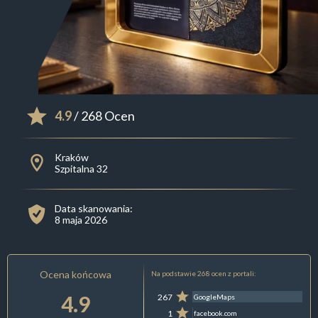
4.9
/ 268 Ocen
Kraków
Szpitalna 32
Data skanowania:
8 maja 2026
Ocena końcowa
Na podstawie 268 ocen z portali:
4.9
267
GoogleMaps
1
facebook.com