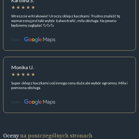
Karolina Ś.
Wreszcie w Krakowie! Uroczy sklep z kaczkami. Trudno znaleźć tę
wymarzoną jest taki wybór. Łatwo trafić, miła obsługa. Na pewno
będziemy zaglądać 🦆🦆🦆
Źródło:
Monika U.
Super sklep z kaczkami coś innego ceny duże ale wybór ogromny .Miła i
pomocna obsługa
Źródło:
Oceny
na poszczególnych stronach