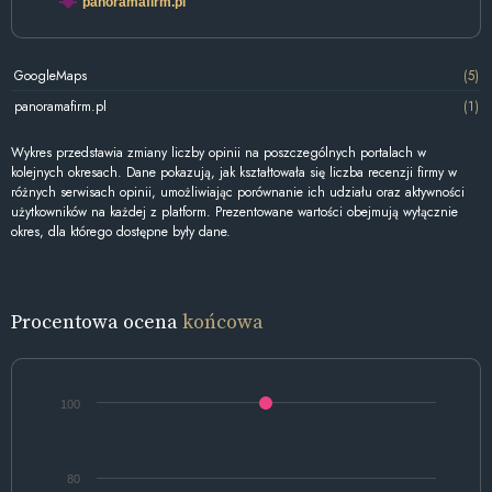
panoramafirm.pl
GoogleMaps
(5)
panoramafirm.pl
(1)
Wykres przedstawia zmiany liczby opinii na poszczególnych portalach w
kolejnych okresach. Dane pokazują, jak kształtowała się liczba recenzji firmy w
różnych serwisach opinii, umożliwiając porównanie ich udziału oraz aktywności
użytkowników na każdej z platform. Prezentowane wartości obejmują wyłącznie
okres, dla którego dostępne były dane.
Procentowa ocena
końcowa
100
80