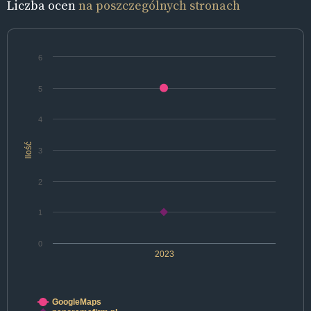
Liczba ocen
na poszczególnych stronach
6
5
4
Ilość
3
2
1
0
2023
GoogleMaps