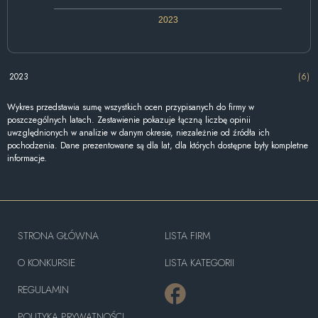
2023
2023
(6)
Wykres przedstawia sumę wszystkich ocen przypisanych do firmy w
poszczególnych latach. Zestawienie pokazuje łączną liczbę opinii
uwzględnionych w analizie w danym okresie, niezależnie od źródła ich
pochodzenia. Dane prezentowane są dla lat, dla których dostępne były kompletne
informacje.
STRONA GŁÓWNA
LISTA FIRM
O KONKURSIE
LISTA KATEGORII
REGULAMIN
POLITYKA PRYWATNOŚCI