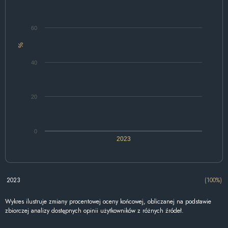
60
%
40
20
0
2023
2023
(100%)
Wykres ilustruje zmiany procentowej oceny końcowej, obliczanej na podstawie
zbiorczej analizy dostępnych opinii użytkowników z różnych źródeł.