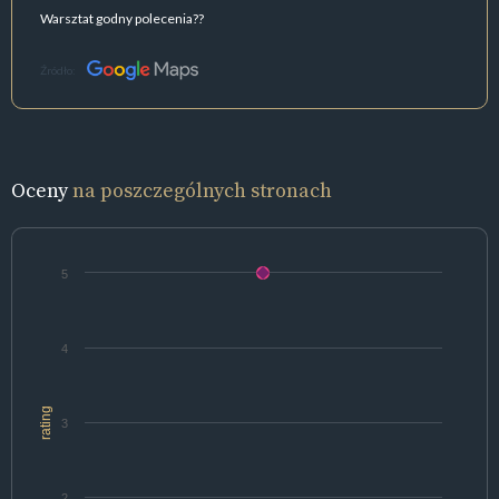
Warsztat godny polecenia??
Źródło:
Oceny
na poszczególnych stronach
5
4
rating
3
2