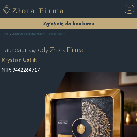
Zgłoś się do konkursu
Krystian Gatlik
Home
Blacharstwo samochodowe Mogilany
Laureat nagrody
Złota Firma
Krystian Gatlik
NIP:
9442264717