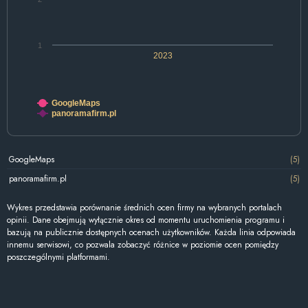
1
2023
GoogleMaps
panoramafirm.pl
GoogleMaps
(5)
panoramafirm.pl
(5)
Wykres przedstawia porównanie średnich ocen firmy na wybranych portalach
opinii. Dane obejmują wyłącznie okres od momentu uruchomienia programu i
bazują na publicznie dostępnych ocenach użytkowników. Każda linia odpowiada
innemu serwisowi, co pozwala zobaczyć różnice w poziomie ocen pomiędzy
poszczególnymi platformami.