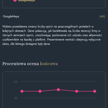
GoogleMaps
GoogleMaps
(46)
Wykres przedstawia zmiany liczby opinii na poszczególnych portalach w
kolejnych okresach. Dane pokazują, jak kształtowała się liczba recenzji firmy w
różnych serwisach opinii, umożliwiając porównanie ich udziału oraz aktywności
użytkowników na każdej z platform. Prezentowane wartości obejmują wyłącznie
okres, dla którego dostępne były dane.
Procentowa ocena
końcowa
100
80