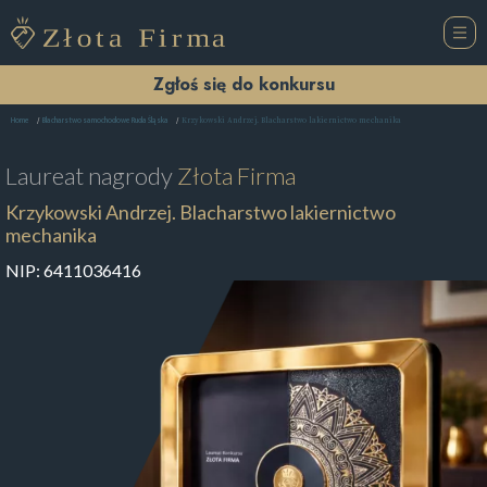
Zgłoś się do konkursu
Krzykowski Andrzej. Blacharstwo lakiernictwo mechanika
Home
Blacharstwo samochodowe Ruda Śląska
Laureat nagrody
Złota Firma
Krzykowski Andrzej. Blacharstwo lakiernictwo
mechanika
NIP:
6411036416