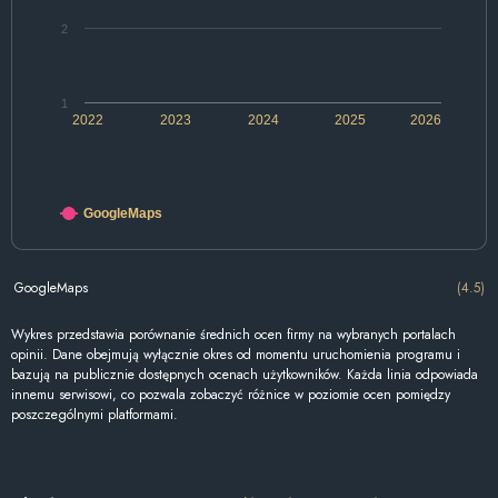
2
1
2022
2023
2024
2025
2026
GoogleMaps
GoogleMaps
(4.5)
Wykres przedstawia porównanie średnich ocen firmy na wybranych portalach
opinii. Dane obejmują wyłącznie okres od momentu uruchomienia programu i
bazują na publicznie dostępnych ocenach użytkowników. Każda linia odpowiada
innemu serwisowi, co pozwala zobaczyć różnice w poziomie ocen pomiędzy
poszczególnymi platformami.