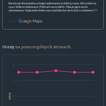
Bardzo profesjonalna usługa i wykonanie w dobrej cenie. Wszystko na
czas i dobrze wykonane. Polecam wszystkim. Oba progi w aucie
odratowane. Naprawde dobry warsztat blacharski A dużo szukałem!!!!
Źródło:
Oceny
na poszczególnych stronach
5
4
rating
3