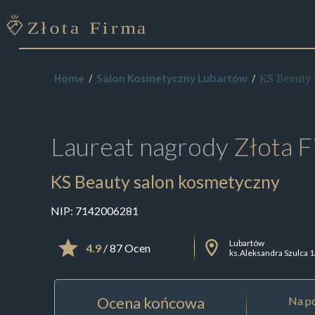
KS Beauty
Home
Salon Kosmetyczny Lubartów
Laureat nagrody
Złota F
KS Beauty salon kosmetyczny
NIP:
7142006281
Lubartów
4.9
/ 87 Ocen
ks.Aleksandra Szulca 1
Ocena końcowa
Na po