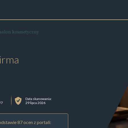
 salon kosmetyczny
irma
Data skanowania:
/7
29 lipca 2026
dstawie 87 ocen z portali: