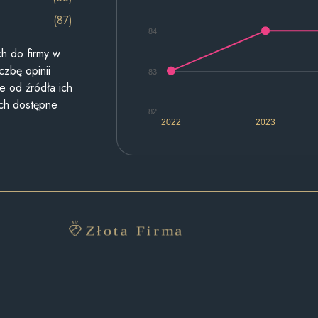
(87)
84
h do firmy w
czbę opinii
83
e od źródła ich
ych dostępne
82
2022
2023