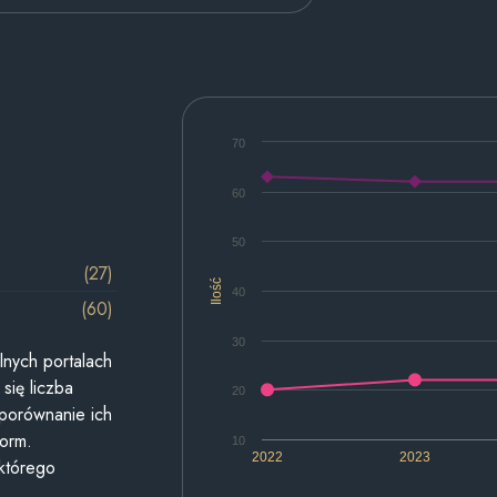
70
60
50
(27)
Ilość
40
(60)
30
lnych portalach
się liczba
20
 porównanie ich
form.
10
2022
2023
 którego