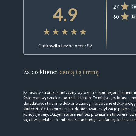
4.9
27
G
60
f
Całkowita liczba ocen: 87
Za co klienci
cenią tę firmę
KS Beauty salon kosmetyczny wyróżnia się profesjonalizmem, 
świetnym wyczuciem potrzeb klientek. To miejsce, w którym mo
doradztwo, starannie dobrane zabiegi i widoczne efekty pielęg
skuteczność terapii na ciało, dopracowane stylizacje paznokci
kondycję cery. Dużym atutem jest też przyjazna atmosfera, dzięk
się chwilą relaksu i komfortu. Salon buduje zaufanie jakością usł