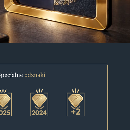
Specjalne
odznaki
+2