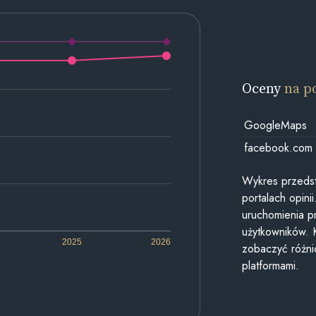
Oceny
na p
GoogleMaps
facebook.com
Wykres przedst
portalach opin
uruchomienia p
użytkowników. 
2025
2026
zobaczyć różn
platformami.