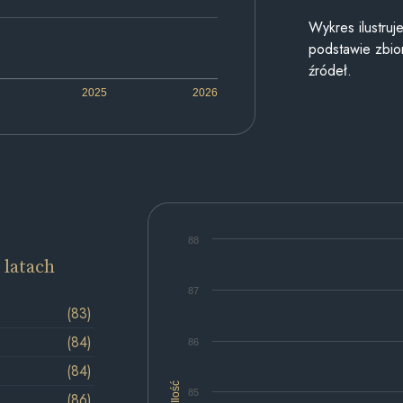
Wykres ilustru
podstawie zbior
źródeł.
2025
2026
88
 latach
87
(83)
(84)
86
(84)
Ilość
85
(86)