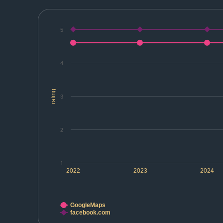
5
4
rating
3
2
1
2022
2023
2024
GoogleMaps
facebook.com