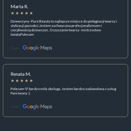
Marta R.
Dziewczyny- Pure Beauty to najlepsze miejsce do pielęgnacji twarzy i
stylizacji paznokci.Jestem zachwycona profecjonalizmem i
cierpliwością dziewczyn..Oczyszanie twarzy- mistrzostwo
świataPolecam
Źródło:
Renata M.
Polecam 🩷 bardzo miła obsługa. Jestem bardzo zadowolona z usług
Pani Iwony :).
Źródło: