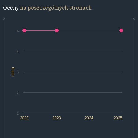
Oceny
na poszczególnych stronach
5
4
rating
3
2
1
2022
2023
2024
2025