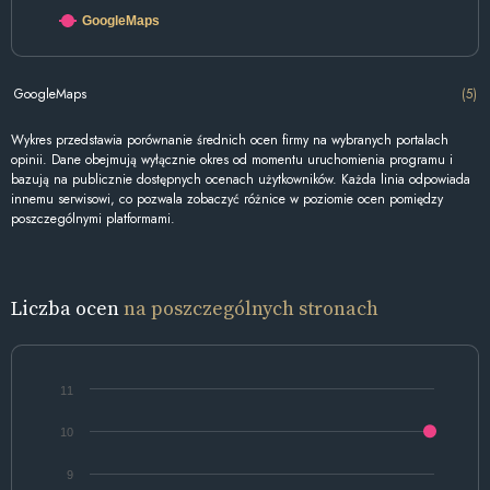
GoogleMaps
GoogleMaps
(5)
Wykres przedstawia porównanie średnich ocen firmy na wybranych portalach
opinii. Dane obejmują wyłącznie okres od momentu uruchomienia programu i
bazują na publicznie dostępnych ocenach użytkowników. Każda linia odpowiada
innemu serwisowi, co pozwala zobaczyć różnice w poziomie ocen pomiędzy
poszczególnymi platformami.
Liczba ocen
na poszczególnych stronach
11
10
9