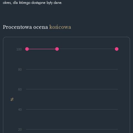
okres, dla którego dostępne były dane.
Procentowa ocena
końcowa
100
80
60
%
40
20