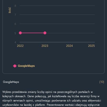
8
Ilość
7
6
5
4
2022
2023
2024
2025
GoogleMaps
GoogleMaps
(10)
Wykres przedstawia zmiany liczby opinii na poszczególnych portalach w
kolejnych okresach. Dane pokazują, jak kształtowała się liczba recenzji firmy w
różnych serwisach opinii, umożliwiając porównanie ich udziału oraz aktywności
użytkowników na każdej z platform. Prezentowane wartości obejmują wyłącznie