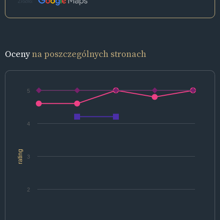
Źródło:
Oceny
na poszczególnych stronach
5
4
rating
3
2