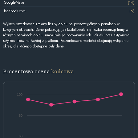
GoogleMaps
(14)
facebook.com
(6)
Wykres przedstawia zmiany liczby opinii na poszczególnych portalach w
kolejnych okresach. Dane pokazują, jak kształtowała się liczba recenzji firmy w
różnych serwisach opinii, umożliwiając porównanie ich udziału oraz aktywności
użytkowników na każdej z platform. Prezentowane wartości obejmują wyłącznie
okres, dla którego dostępne były dane.
Procentowa ocena
końcowa
100
80
60