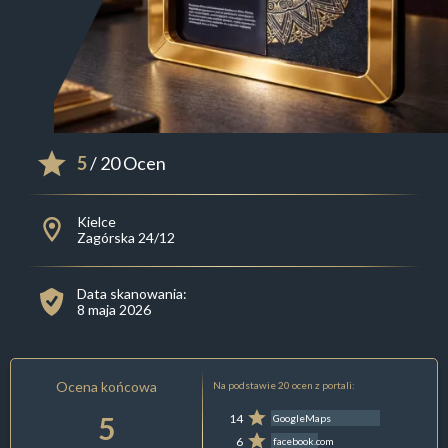
5
/ 20 Ocen
Kielce
Zagórska 24/12
Data skanowania:
8 maja 2026
Ocena końcowa
Na podstawie 20 ocen z portali:
5
14
GoogleMaps
6
facebook.com