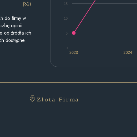
(32)
15
h do firmy w
10
czbę opinii
e od źródła ich
5
ych dostępne
0
2023
2024