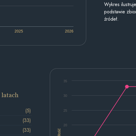
Wykres ilustru
podstawie zbior
źródeł.
2025
2026
35
 latach
30
(5)
25
(33)
20
(33)
Ilość