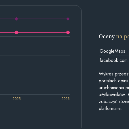
Oceny
na p
GoogleMaps
facebook.com
Wykres przedst
portalach opin
uruchomienia p
użytkowników. 
2025
2026
zobaczyć różn
platformami.