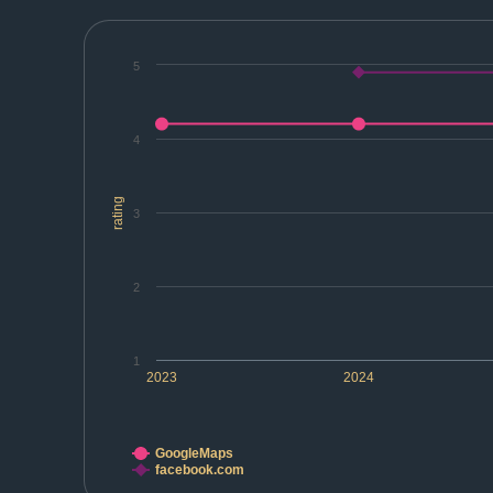
5
4
rating
3
2
1
2023
2024
GoogleMaps
facebook.com