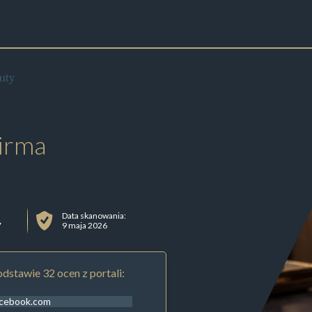
uty
irma
Data skanowania:
7
9 maja 2026
dstawie 32 ocen z portali:
acebook.com