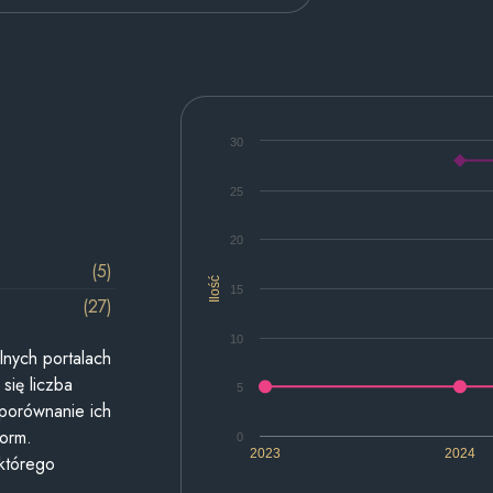
30
25
20
(5)
Ilość
15
(27)
10
lnych portalach
się liczba
5
 porównanie ich
form.
0
2023
2024
 którego