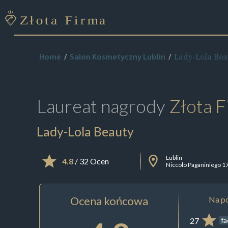
Lady-Lola Bea
Home
Salon Kosmetyczny Lublin
Laureat nagrody
Złota F
Lady-Lola Beauty
Lublin
4.8
/ 32 Ocen
Niccolo Paganiniego 1
Ocena końcowa
Na po
27
f