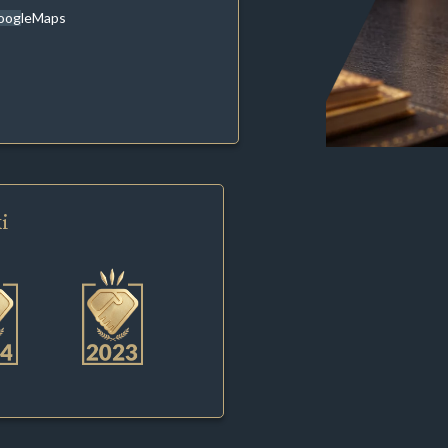
oogleMaps
i