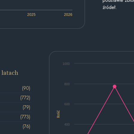
podstawie zbior
źródeł.
2025
2026
1000
 latach
800
(90)
(772)
600
(79)
Ilość
(773)
400
(76)