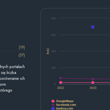
800
600
(19)
Ilość
400
(57)
lnych portalach
200
się liczba
 porównanie ich
form.
0
2022
2023
 którego
GoogleMaps
facebook.com
booksy.com