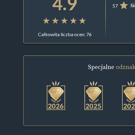
4.9
57
f
Całkowita liczba ocen: 76
Specjalne
odznak