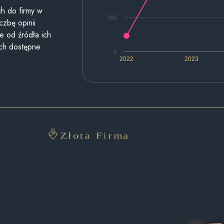
h do firmy w
200
czbę opinii
e od źródła ich
ych dostępne
0
2022
2023