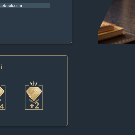
acebook.com
i
+2