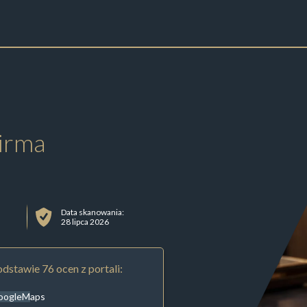
irma
Data skanowania:
28 lipca 2026
dstawie 76 ocen z portali:
oogleMaps