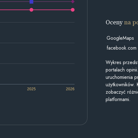
Oceny
na p
GoogleMaps
facebook.com
Wykres przedst
portalach opin
uruchomienia p
użytkowników. 
2025
2026
zobaczyć różn
platformami.