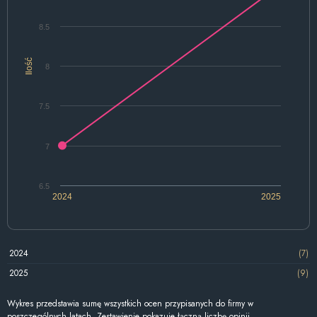
8.5
Ilość
8
7.5
7
6.5
2024
2025
2024
(7)
2025
(9)
Wykres przedstawia sumę wszystkich ocen przypisanych do firmy w
poszczególnych latach. Zestawienie pokazuje łączną liczbę opinii