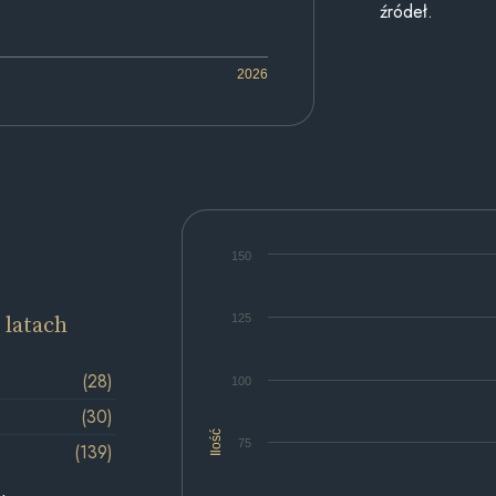
źródeł.
2026
150
 latach
125
(28)
100
(30)
Ilość
75
(139)