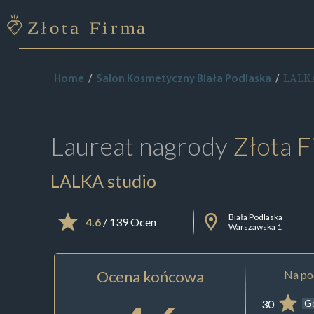
LALKA
Home
Salon Kosmetyczny Biała Podlaska
Laureat nagrody
Złota F
LALKA studio
Biała Podlaska
4.6
/ 139 Ocen
Warszawska 1
Ocena końcowa
Na pod
30
G