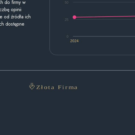
h do firmy w
50
czbę opinii
e od źródła ich
25
ych dostępne
0
2024