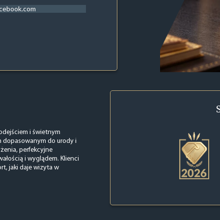
acebook.com
odejściem i świetnym
em dopasowanym do urody i
żenia, perfekcyjne
wałością i wyglądem. Klienci
t, jaki daje wizyta w