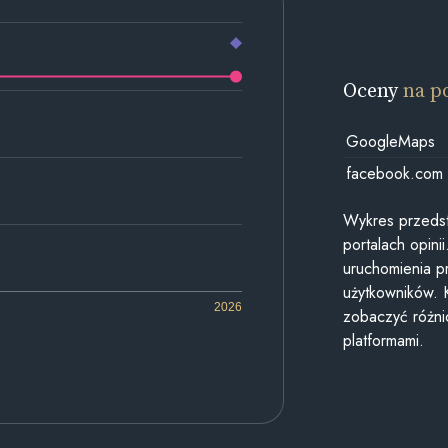
Oceny
na p
GoogleMaps
facebook.com
Wykres przedst
portalach opin
uruchomienia p
użytkowników. 
2026
zobaczyć różn
platformami.