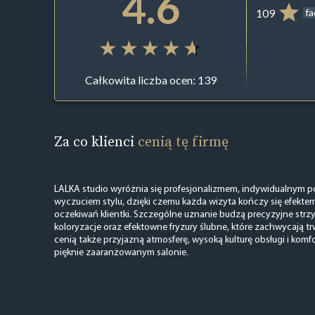
4.6
109
f
Całkowita liczba ocen: 139
Za co klienci
cenią tę firmę
LALKA studio wyróżnia się profesjonalizmem, indywidualnym p
wyczuciem stylu, dzięki czemu każda wizyta kończy się efekt
oczekiwań klientki. Szczególne uznanie budzą precyzyjne strzy
koloryzacje oraz efektowne fryzury ślubne, które zachwycają tr
cenią także przyjazną atmosferę, wysoką kulturę obsługi i komfor
pięknie zaaranżowanym salonie.