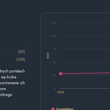
125
100
75
(30)
Ilość
(109)
50
lnych portalach
25
się liczba
 porównanie ich
form.
0
2024
 którego
GoogleMaps