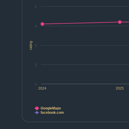
5
4
rating
3
2
1
2024
2025
GoogleMaps
facebook.com