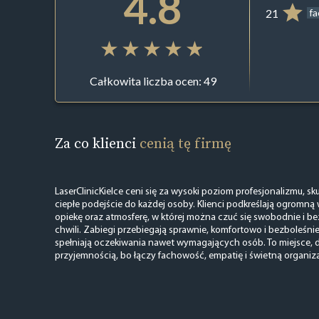
4.8
21
f
Całkowita liczba ocen: 49
Za co klienci
cenią tę firmę
LaserClinicKielce ceni się za wysoki poziom profesjonalizmu, s
ciepłe podejście do każdej osoby. Klienci podkreślają ogromną
opiekę oraz atmosferę, w której można czuć się swobodnie i be
chwili. Zabiegi przebiegają sprawnie, komfortowo i bezboleśnie,
spełniają oczekiwania nawet wymagających osób. To miejsce, d
przyjemnością, bo łączy fachowość, empatię i świetną organiza