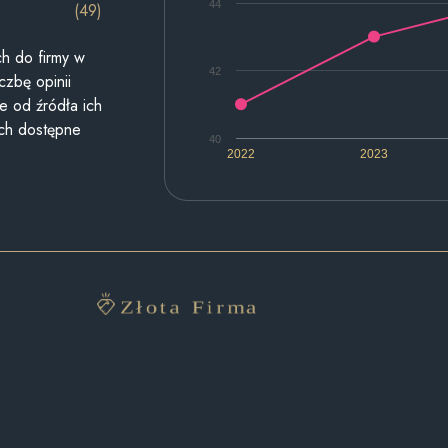
44
(49)
h do firmy w
42
czbę opinii
e od źródła ich
ych dostępne
40
2022
2023