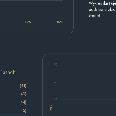
Wykres ilustru
podstawie zbior
źródeł.
2025
2026
50
 latach
48
(41)
(43)
46
(44)
Ilość
(45)