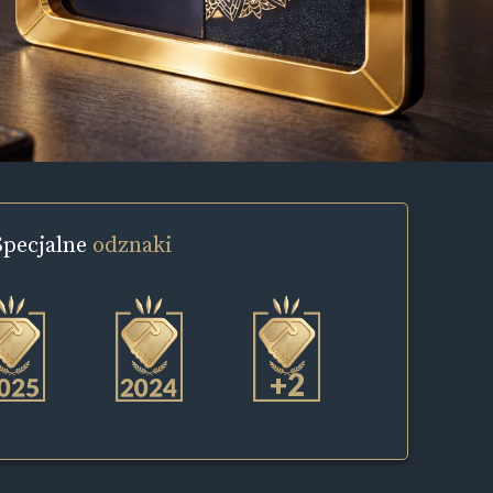
Specjalne
odznaki
+2