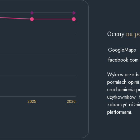
Oceny
na p
GoogleMaps
facebook.com
Wykres przedst
portalach opin
uruchomienia p
użytkowników. 
2025
2026
zobaczyć różn
platformami.