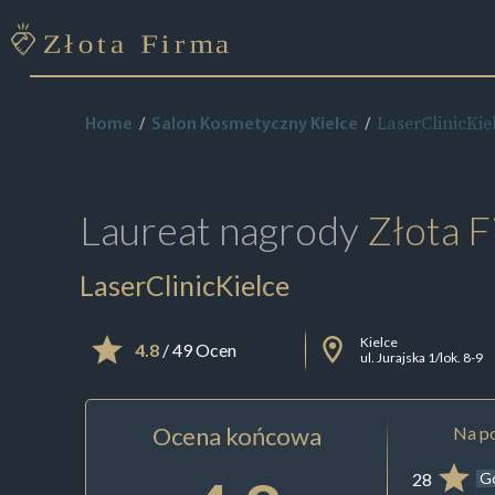
LaserClinicKie
Home
Salon Kosmetyczny Kielce
Laureat nagrody
Złota F
LaserClinicKielce
Kielce
4.8
/ 49 Ocen
ul. Jurajska 1/lok. 8-9
Ocena końcowa
Na po
28
G