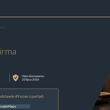
lce
irma
Data skanowania:
20 lipca 2026
dstawie 49 ocen z portali:
oogleMaps