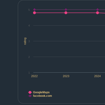
5
4
rating
3
2
1
2022
2023
2024
GoogleMaps
facebook.com