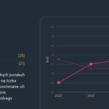
30
28
26
(28)
24
Ilość
(21)
22
20
lnych portalach
się liczba
18
 porównanie ich
form.
16
2022
2023
 którego