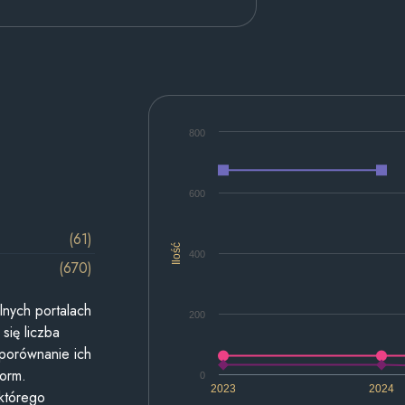
800
600
(61)
Ilość
400
(670)
lnych portalach
200
się liczba
 porównanie ich
form.
0
2023
2024
 którego