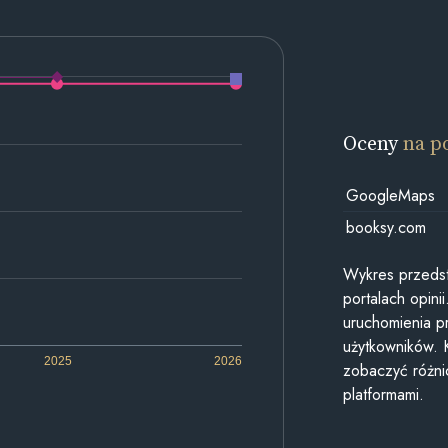
Oceny
na p
GoogleMaps
booksy.com
Wykres przedst
portalach opin
uruchomienia p
użytkowników. 
2025
2026
zobaczyć różn
platformami.