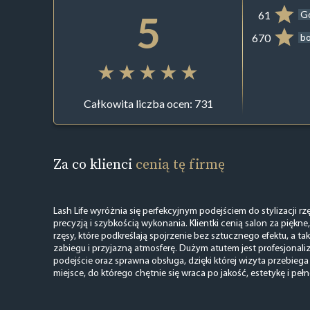
5
61
G
670
b
Całkowita liczba ocen: 731
Za co klienci
cenią tę firmę
Lash Life wyróżnia się perfekcyjnym podejściem do stylizacji rzę
precyzją i szybkością wykonania. Klientki cenią salon za piękn
rzęsy, które podkreślają spojrzenie bez sztucznego efektu, a t
zabiegu i przyjazną atmosferę. Dużym atutem jest profesjonaliz
podejście oraz sprawna obsługa, dzięki której wizyta przebiega
miejsce, do którego chętnie się wraca po jakość, estetykę i pełn