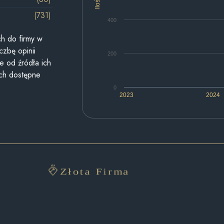
Ilość
(731)
400
h do firmy w
czbę opinii
200
e od źródła ich
ych dostępne
0
2023
2024