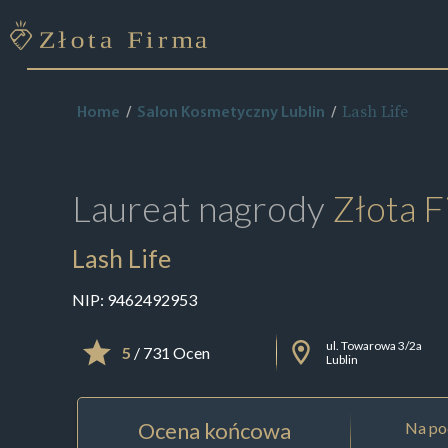
Lash Life
Home
Salon Kosmetyczny Lublin
Laureat nagrody
Złota F
Lash Life
NIP:
9462492953
ul. Towarowa 3/2a
5
/ 731 Ocen
Lublin
Ocena końcowa
Na pod