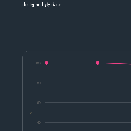
dostępne były dane.
100
80
60
%
40