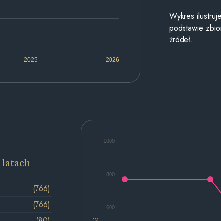
Wykres ilustru
podstawie zbior
źródeł.
2025
2026
1000
 latach
800
(766)
(766)
600
(80)