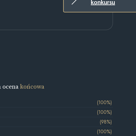
konkursu
a ocena
końcowa
(100%)
(100%)
(98%)
(100%)