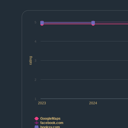
5
4
rating
3
2
1
2023
2024
GoogleMaps
facebook.com
booksy.com