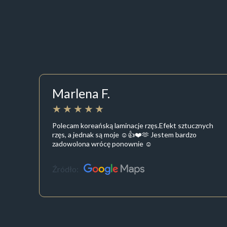
Marlena F.
Polecam koreańską laminacje rzęs.Efekt sztucznych
rzęs, a jednak są moje ☺️👍❤️🫶 Jestem bardzo
zadowolona wrócę ponownie ☺️
Źródło: