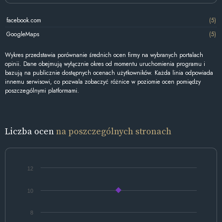
facebook.com
(5)
GoogleMaps
(5)
Wykres przedstawia porównanie średnich ocen firmy na wybranych portalach
opinii. Dane obejmują wyłącznie okres od momentu uruchomienia programu i
bazują na publicznie dostępnych ocenach użytkowników. Każda linia odpowiada
innemu serwisowi, co pozwala zobaczyć różnice w poziomie ocen pomiędzy
poszczególnymi platformami.
Liczba ocen
na poszczególnych stronach
12
10
8