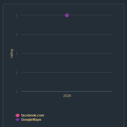
5
4
rating
3
2
1
2026
facebook.com
GoogleMaps