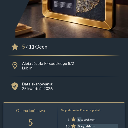
5
/ 11 Ocen
Aleja Józefa Piłsudskiego 8/2
Lublin
Data skanowania:
25 kwietnia 2026
Ocena końcowa
Na podstawie 11 ocen z portali:
5
1
facebook.com
10
GoogleMaps