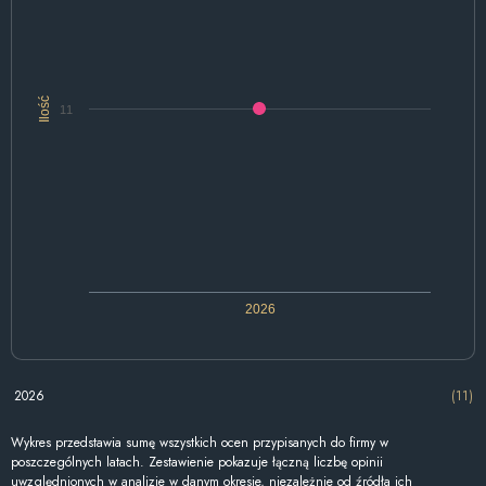
Ilość
11
2026
2026
(11)
Wykres przedstawia sumę wszystkich ocen przypisanych do firmy w
poszczególnych latach. Zestawienie pokazuje łączną liczbę opinii
uwzględnionych w analizie w danym okresie, niezależnie od źródła ich