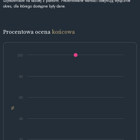
użytkowników na każdej z platform. Prezentowane wartości obejmują wyłącznie
okres, dla którego dostępne były dane.
Procentowa ocena
końcowa
100
80
60
%
40
20