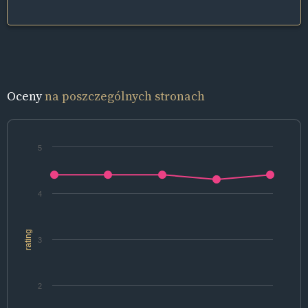
Oceny
na poszczególnych stronach
5
4
rating
3
2