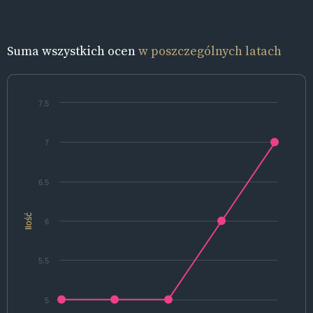
Suma wszystkich ocen
w poszczególnych latach
7.5
7
6.5
Ilość
6
5.5
5