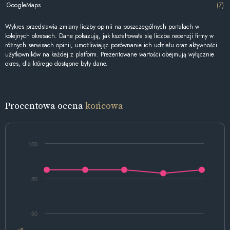
GoogleMaps
(7)
Wykres przedstawia zmiany liczby opinii na poszczególnych portalach w
kolejnych okresach. Dane pokazują, jak kształtowała się liczba recenzji firmy w
różnych serwisach opinii, umożliwiając porównanie ich udziału oraz aktywności
użytkowników na każdej z platform. Prezentowane wartości obejmują wyłącznie
okres, dla którego dostępne były dane.
Procentowa ocena
końcowa
100
80
60