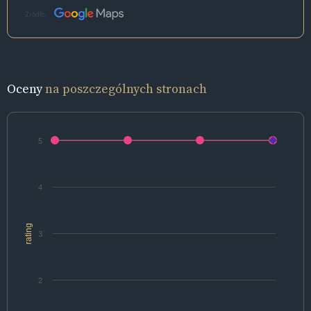
Źródło:
Oceny
na poszczególnych stronach
5
4
rating
3
2