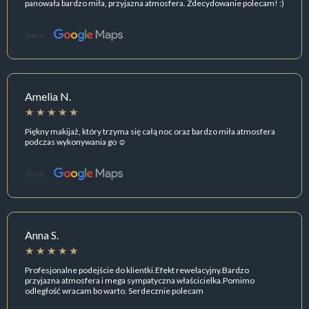
panowała bardzo miła, przyjazna atmosfera. Zdecydowanie polecam! :)
Źródło:
Amelia N.
Piękny makijaż, który trzyma się całą noc oraz bardzo miła atmosfera
podczas wykonywania go ☺️
Źródło:
Anna S.
Profesjonalne podejście do klientki.Efekt rewelacyjny.Bardzo
przyjazna atmosfera i mega sympatyczna właścicielka.Pomimo
odległość wracam bo warto. Serdecznie polecam