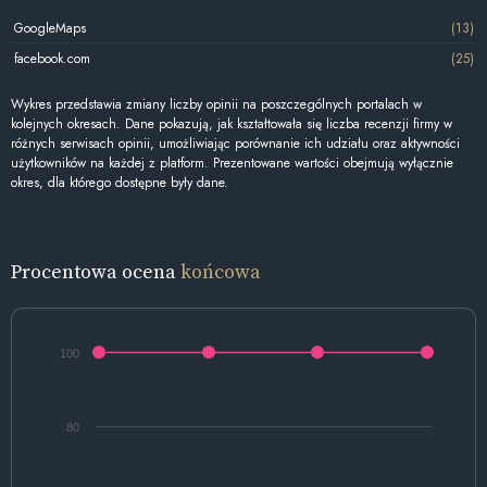
GoogleMaps
(13)
facebook.com
(25)
Wykres przedstawia zmiany liczby opinii na poszczególnych portalach w
kolejnych okresach. Dane pokazują, jak kształtowała się liczba recenzji firmy w
różnych serwisach opinii, umożliwiając porównanie ich udziału oraz aktywności
użytkowników na każdej z platform. Prezentowane wartości obejmują wyłącznie
okres, dla którego dostępne były dane.
Procentowa ocena
końcowa
100
80