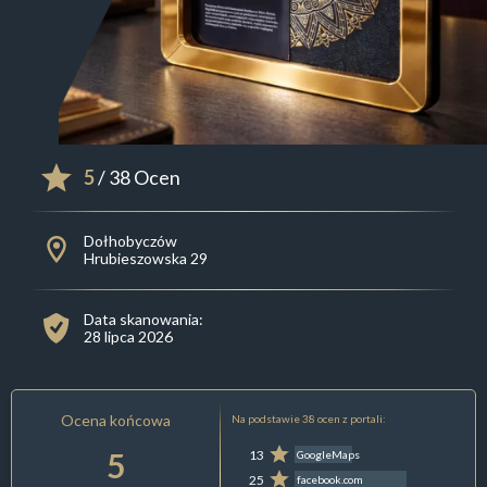
5
/ 38 Ocen
Dołhobyczów
Hrubieszowska 29
Data skanowania:
28 lipca 2026
Ocena końcowa
Na podstawie 38 ocen z portali:
5
13
GoogleMaps
25
facebook.com