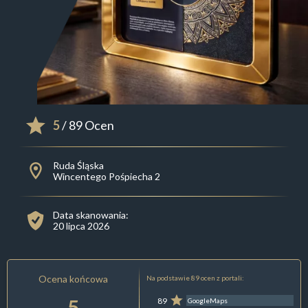
5
/ 89 Ocen
Ruda Śląska
Wincentego Pośpiecha 2
Data skanowania:
20 lipca 2026
Ocena końcowa
Na podstawie 89 ocen z portali:
5
89
GoogleMaps