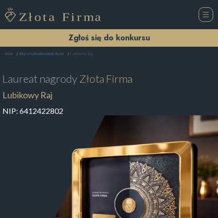
Zgłoś się do konkursu
Lubikowy Raj
Home
Sklep z Podarunkami Ruda Śląska
Laureat nagrody
Złota Firma
Lubikowy Raj
NIP:
6412422802