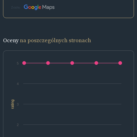
Źródło:
Oceny
na poszczególnych stronach
5
4
rating
3
2