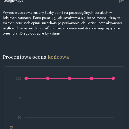
GoogleMaps
(89)
Wykres przedstawia zmiany liczby opinii na poszczególnych portalach w
kolejnych okresach. Dane pokazują, jak kształtowała się liczba recenzji firmy w
różnych serwisach opinii, umożliwiając porównanie ich udziału oraz aktywności
użytkowników na każdej z platform. Prezentowane wartości obejmują wyłącznie
okres, dla którego dostępne były dane.
Procentowa ocena
końcowa
100
80
60
%