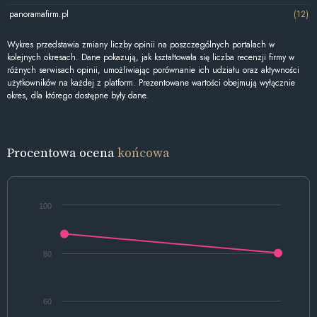
panoramafirm.pl
(12)
Wykres przedstawia zmiany liczby opinii na poszczególnych portalach w
kolejnych okresach. Dane pokazują, jak kształtowała się liczba recenzji firmy w
różnych serwisach opinii, umożliwiając porównanie ich udziału oraz aktywności
użytkowników na każdej z platform. Prezentowane wartości obejmują wyłącznie
okres, dla którego dostępne były dane.
Procentowa ocena
końcowa
100
80
60