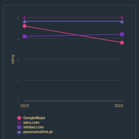
5
4
rating
3
2
1
2023
2024
GoogleMaps
aleo.com
infobel.com
panoramafirm.pl