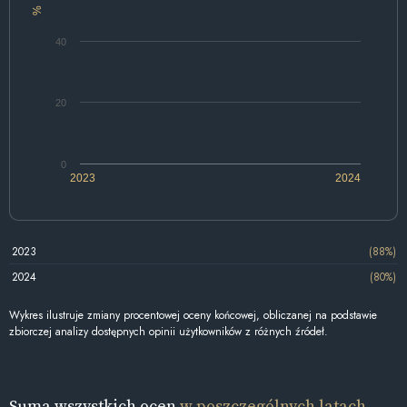
%
40
20
0
2023
2024
2023
(88%)
2024
(80%)
Wykres ilustruje zmiany procentowej oceny końcowej, obliczanej na podstawie
zbiorczej analizy dostępnych opinii użytkowników z różnych źródeł.
Suma wszystkich ocen
w poszczególnych latach