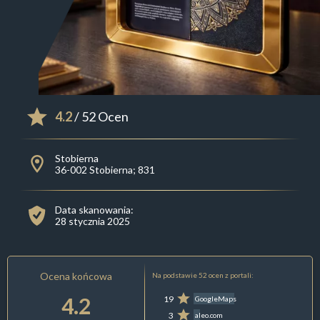
4.2
/ 52 Ocen
Stobierna
36-002 Stobierna; 831
Data skanowania:
28 stycznia 2025
Ocena końcowa
Na podstawie 52 ocen z portali:
4.2
19
GoogleMaps
3
aleo.com