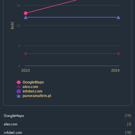
15
Ilość
10
5
0
2023
2024
GoogleMaps
aleo.com
infobel.com
panoramafirm.pl
GoogleMaps
(19)
aleo.com
(3)
infobel.com
(18)