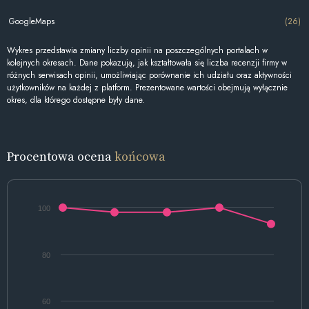
GoogleMaps
(26)
Wykres przedstawia zmiany liczby opinii na poszczególnych portalach w
kolejnych okresach. Dane pokazują, jak kształtowała się liczba recenzji firmy w
różnych serwisach opinii, umożliwiając porównanie ich udziału oraz aktywności
użytkowników na każdej z platform. Prezentowane wartości obejmują wyłącznie
okres, dla którego dostępne były dane.
Procentowa ocena
końcowa
100
80
60