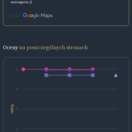
wymagania ;))
Źródło:
Oceny
na poszczególnych stronach
5
4
rating
3
2