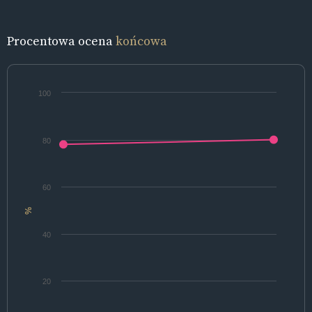
Procentowa ocena
końcowa
100
80
60
%
40
20