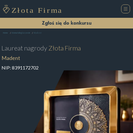
Zgłoś się do konkursu
Madent
Home
Stomatolog Szczecin
Laureat nagrody
Złota Firma
Madent
NIP:
8391172702