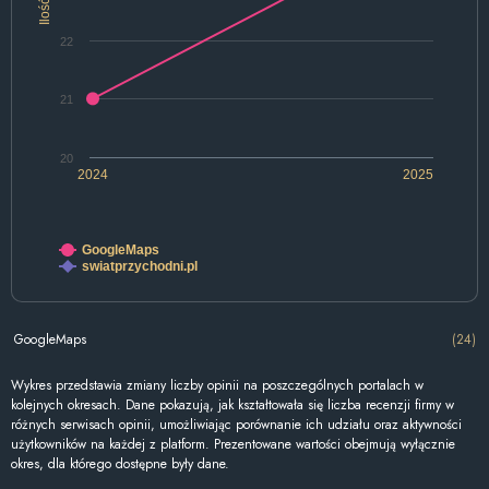
Ilość
22
21
20
2024
2025
GoogleMaps
swiatprzychodni.pl
GoogleMaps
(24)
Wykres przedstawia zmiany liczby opinii na poszczególnych portalach w
kolejnych okresach. Dane pokazują, jak kształtowała się liczba recenzji firmy w
różnych serwisach opinii, umożliwiając porównanie ich udziału oraz aktywności
użytkowników na każdej z platform. Prezentowane wartości obejmują wyłącznie
okres, dla którego dostępne były dane.