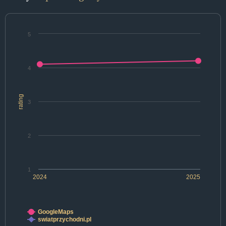
5
4
rating
3
2
1
2024
2025
GoogleMaps
swiatprzychodni.pl