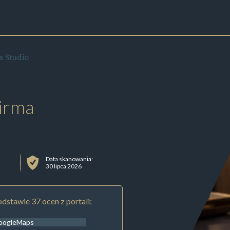
s Studio
irma
Data skanowania:
30 lipca 2026
dstawie 37 ocen z portali:
oogleMaps