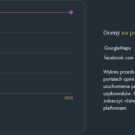
Oceny
na p
GoogleMaps
facebook.com
Wykres przedst
portalach opin
uruchomienia p
użytkowników. 
2026
zobaczyć różn
platformami.