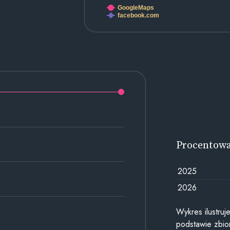
GoogleMaps
facebook.com
Procentow
2025
2026
Wykres ilustru
podstawie zbior