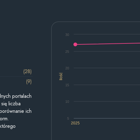
30
25
20
(28)
Ilość
(9)
15
lnych portalach
10
się liczba
 porównanie ich
form.
5
2025
 którego