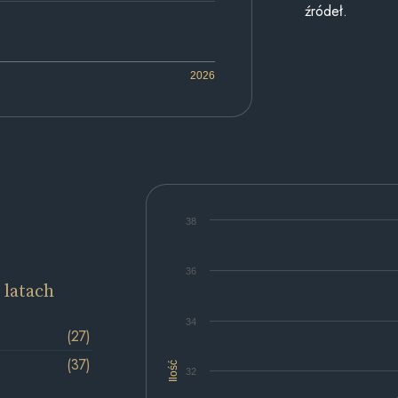
źródeł.
2026
38
36
 latach
34
(27)
(37)
Ilość
32