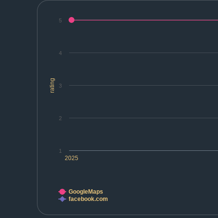
5
4
rating
3
2
1
2025
GoogleMaps
facebook.com