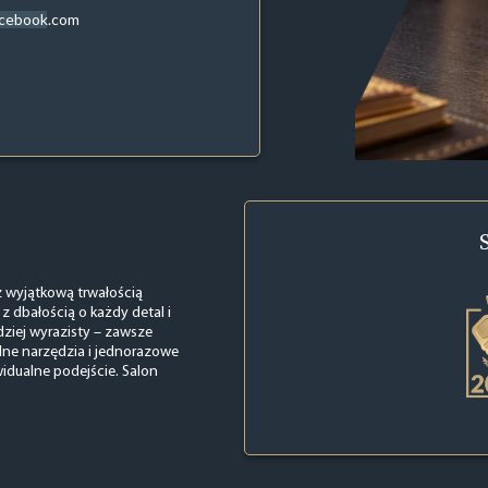
acebook.com
 z wyjątkową trwałością
 z dbałością o każdy detal i
rdziej wyrazisty – zawsze
lne narzędzia i jednorazowe
widualne podejście. Salon