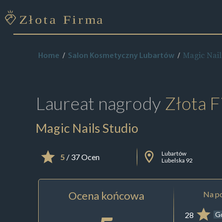
Magic Nail
Home
Salon Kosmetyczny Lubartów
Laureat nagrody
Złota F
Magic Nails Studio
Lubartów
5
/ 37 Ocen
Lubelska 92
Ocena końcowa
Na po
28
G