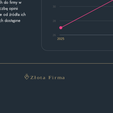
h do firmy w
30
czbę opinii
e od źródła ich
ych dostępne
28
26
2025