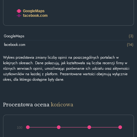
GoogleMaps
facebook.com
GoogleMaps
(3)
facebook.com
(14)
Wykres przedstawia zmiany liczby opinii na poszczególnych portalach w
kolejnych okresach. Dane pokazują, jak kształtowała się liczba recenzji firmy w
różnych serwisach opinii, umożliwiając porównanie ich udziału oraz aktywności
użytkowników na każdej z platform. Prezentowane wartości obejmują wyłącznie
okres, dla którego dostępne były dane.
Procentowa ocena
końcowa
100