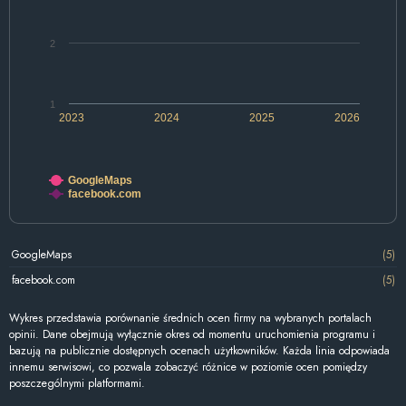
2
1
2023
2024
2025
2026
GoogleMaps
facebook.com
GoogleMaps
(5)
facebook.com
(5)
Wykres przedstawia porównanie średnich ocen firmy na wybranych portalach
opinii. Dane obejmują wyłącznie okres od momentu uruchomienia programu i
bazują na publicznie dostępnych ocenach użytkowników. Każda linia odpowiada
innemu serwisowi, co pozwala zobaczyć różnice w poziomie ocen pomiędzy
poszczególnymi platformami.