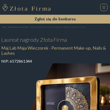
Zgłoś się do konkursu
Maj Lab Maja Wieczorek - Permanent Make-up, Nails & Lashes
Home
Salon Kosmetyczny Kielce
Laureat nagrody
Złota Firma
Maj Lab Maja Wieczorek - Permanent Make-up, Nails &
Lashes
NIP:
6572861344