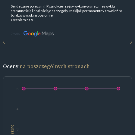
Serdecznie polecam ! Paznokcie i rzęsy wykonywane z niezwykłą
starannością i dbałością o szczegóły. Makijaż permanentny rownież na
bardzo wysokim poziomie.
Oceniam na 5+
Źródło:
Oceny
na poszczególnych stronach
5
4
rating
3