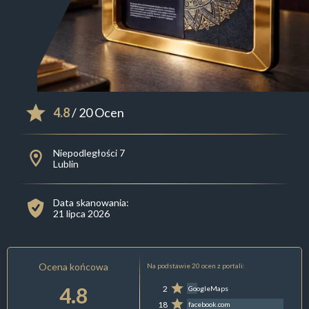
4.8
/ 20 Ocen
Niepodległości 7
Lublin
Data skanowania:
21 lipca 2026
Ocena końcowa
Na podstawie 20 ocen z portali:
4.8
2
GoogleMaps
18
facebook.com