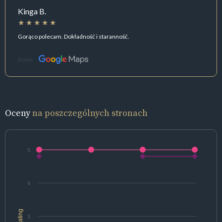
Kinga B.
Gorąco polecam. Dokładność i staranność.
Źródło:
Oceny
na poszczególnych stronach
5
4
rating
3