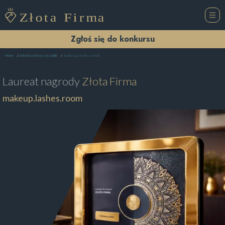
Zgłoś się do konkursu
makeup.lashes.room
Home
Salon Kosmetyczny Lublin
Laureat nagrody
Złota Firma
makeup.lashes.room