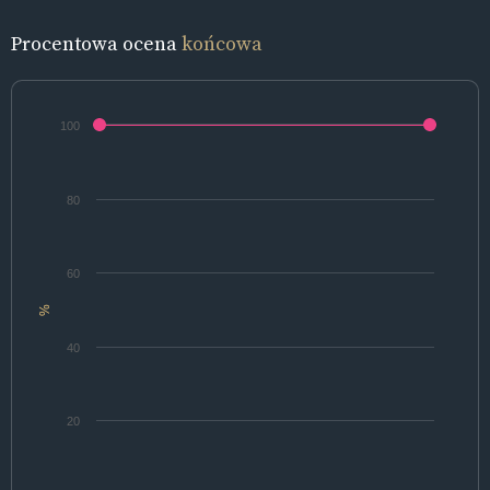
Procentowa ocena
końcowa
100
80
60
%
40
20