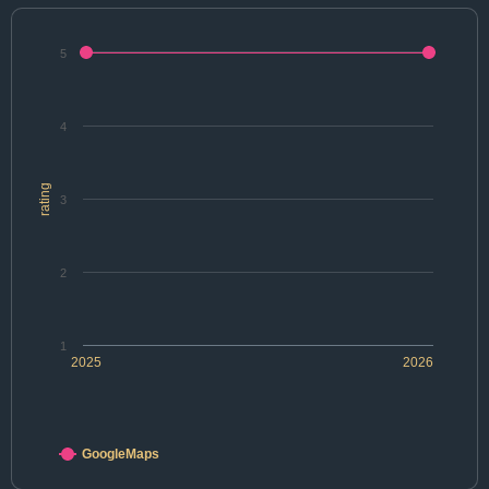
5
4
rating
3
2
1
2025
2026
GoogleMaps