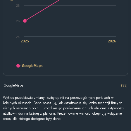
28
26
24
2025
2026
GoogleMaps
GoogleMaps
(33)
Wykres przedstawia zmiany liczby opinii na poszczególnych portalach w
kolejnych okresach. Dane pokazują, jak kształtowała się liczba recenzji firmy w
różnych serwisach opinii, umożliwiając porównanie ich udziału oraz aktywności
użytkowników na każdej z platform. Prezentowane wartości obejmują wyłącznie
okres, dla którego dostępne były dane.