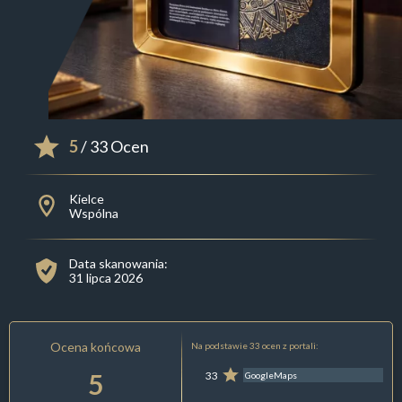
5
/ 33 Ocen
Kielce
Wspólna
Data skanowania:
31 lipca 2026
Ocena końcowa
Na podstawie 33 ocen z portali:
5
33
GoogleMaps