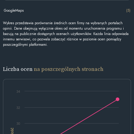
GoogleMaps
(5)
Wykres przedstawia porównanie średnich ocen firmy na wybranych portalach
opinii. Dane obejmują wyłącznie okres od momentu uruchomienia programu i
bazują na publicznie dostępnych ocenach użytkowników. Każda linia odpowiada
innemu serwisowi, co pozwala zobaczyć różnice w poziomie ocen pomiędzy
poszczególnymi platformami.
Liczba ocen
na poszczególnych stronach
34
32
30
Ilość