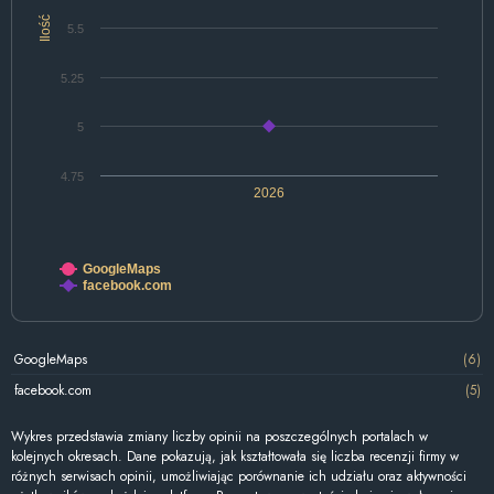
Ilość
5.5
5.25
5
4.75
2026
GoogleMaps
facebook.com
GoogleMaps
(6)
facebook.com
(5)
Wykres przedstawia zmiany liczby opinii na poszczególnych portalach w
kolejnych okresach. Dane pokazują, jak kształtowała się liczba recenzji firmy w
różnych serwisach opinii, umożliwiając porównanie ich udziału oraz aktywności