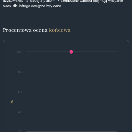
użytkowników na każdej z platform. Prezentowane wartości obejmują wyłącznie
okres, dla którego dostępne były dane.
Procentowa ocena
końcowa
100
80
60
%
40
20