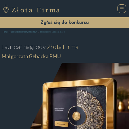
Zgłoś się do konkursu
Małgorzata Gębacka PMU
Home
Salon Kosmetyczny Lubartów
Laureat nagrody
Złota Firma
Małgorzata Gębacka PMU