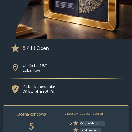
5
/ 11 Ocen
Ul. Cicha 19/1
Lubartów
Data skanowania:
26 kwietnia 2026
Ocena końcowa
Na podstawie 11 ocen z portali:
5
6
GoogleMaps
5
facebook.com