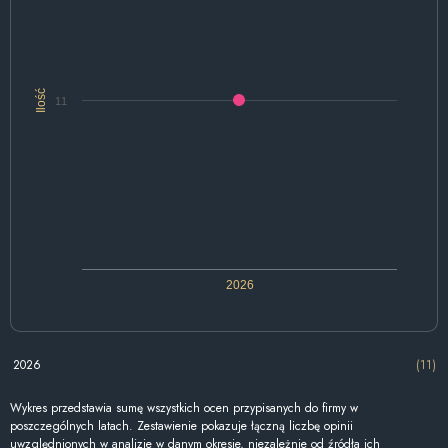
Ilość
11
2026
2026
(11)
Wykres przedstawia sumę wszystkich ocen przypisanych do firmy w
poszczególnych latach. Zestawienie pokazuje łączną liczbę opinii
uwzględnionych w analizie w danym okresie, niezależnie od źródła ich