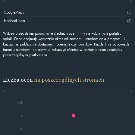
GoogleMaps
(5)
facebook.com
(5)
Wykres przedstawia porównanie średnich ocen firmy na wybranych portalach
opinii. Dane obejmują wyłącznie okres od momentu uruchomienia programu i
bazują na publicznie dostępnych ocenach użytkowników. Każda linia odpowiada
innemu serwisowi, co pozwala zobaczyć różnice w poziomie ocen pomiędzy
poszczególnymi platformami.
Liczba ocen
na poszczególnych stronach
6.25
6
5.75