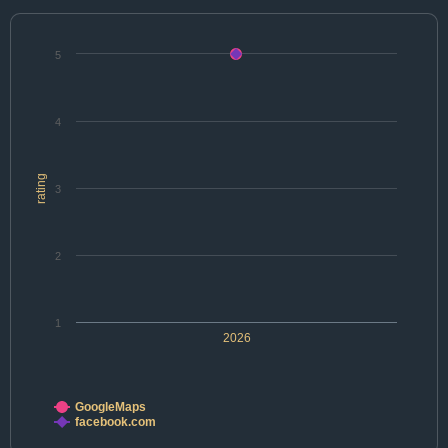
5
4
rating
3
2
1
2026
GoogleMaps
facebook.com