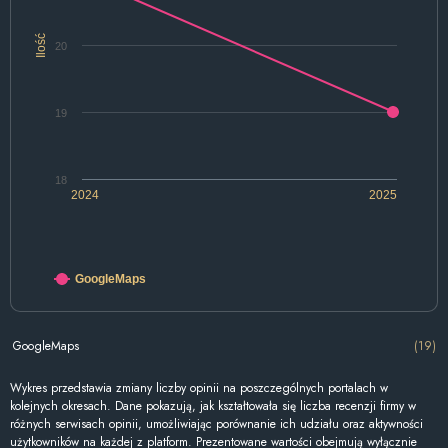
Ilość
20
19
18
2024
2025
GoogleMaps
GoogleMaps
(19)
Wykres przedstawia zmiany liczby opinii na poszczególnych portalach w
kolejnych okresach. Dane pokazują, jak kształtowała się liczba recenzji firmy w
różnych serwisach opinii, umożliwiając porównanie ich udziału oraz aktywności
użytkowników na każdej z platform. Prezentowane wartości obejmują wyłącznie