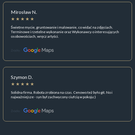
Mirosław N.
Świetne mycie, gruntowanie i malowanie, co widać na zdjęciach.
Terminowe i rzetelne wykonanie oraz Wykonawcy o interesujących
osobowościach, wręcz artyści.
Źródło:
Szymon D.
Solidna firma. Robota zrobiona na czas. Cenowo też było git. No i
najważniejsze - syn był zachwycony ciufcią w pokoju:)
Źródło: