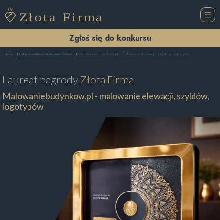
Zgłoś się do konkursu
Malowaniebudynkow.pl - malowanie elewacji, szyldów, logotypów
Home
Usługi Remontowo-Budowlane Gdańsk
Laureat nagrody
Złota Firma
Malowaniebudynkow.pl - malowanie elewacji, szyldów,
logotypów