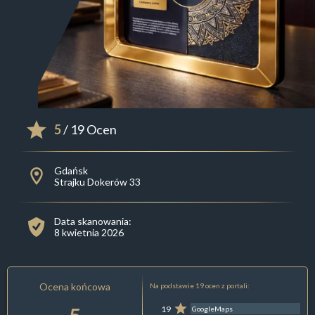
5
/ 19 Ocen
Gdańsk
Strajku Dokerów 33
Data skanowania:
8 kwietnia 2026
Ocena końcowa
Na podstawie 19 ocen z portali:
19
GoogleMaps