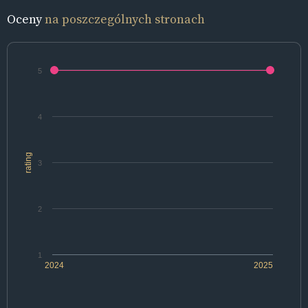
Oceny
na poszczególnych stronach
5
4
rating
3
2
1
2024
2025