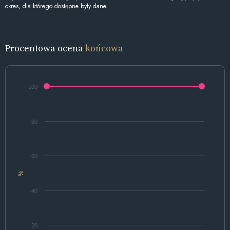
okres, dla którego dostępne były dane.
Procentowa ocena
końcowa
100
80
60
%
40
20