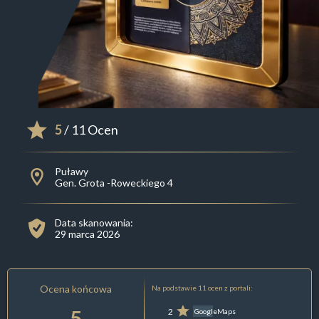
5
/ 11 Ocen
Puławy
Gen. Grota -Roweckiego 4
Data skanowania:
29 marca 2026
Ocena końcowa
Na podstawie 11 ocen z portali:
5
2
GoogleMaps