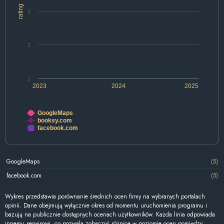
rating
3
2
1
2023
2024
2025
GoogleMaps
booksy.com
facebook.com
GoogleMaps
(5)
facebook.com
(5)
Wykres przedstawia porównanie średnich ocen firmy na wybranych portalach
opinii. Dane obejmują wyłącznie okres od momentu uruchomienia programu i
bazują na publicznie dostępnych ocenach użytkowników. Każda linia odpowiada
innemu serwisowi, co pozwala zobaczyć różnice w poziomie ocen pomiędzy