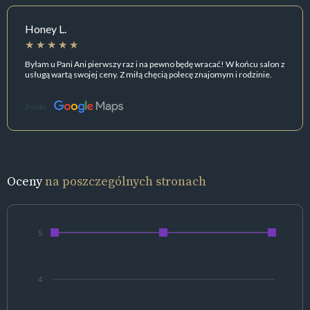
Honey L.
Byłam u Pani Ani pierwszy raz i na pewno będę wracać! W końcu salon z
usługą wartą swojej ceny. Z miłą chęcią polecę znajomym i rodzinie.
Źródło:
Oceny
na poszczególnych stronach
5
4