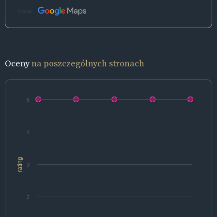
Źródło:
Oceny
na poszczególnych stronach
5
4
rating
3
2