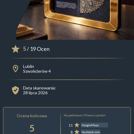
5
/ 19 Ocen
Lublin
Szwoleżerów 4
Data skanowania:
28 lipca 2026
Ocena końcowa
Na podstawie 19 ocen z portali:
5
11
GoogleMaps
8
facebook.com