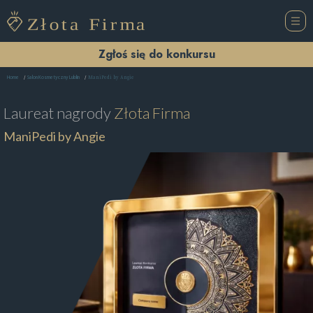
Zgłoś się do konkursu
ManiPedi by Angie
Home
Salon Kosmetyczny Lublin
Laureat nagrody
Złota Firma
ManiPedi by Angie