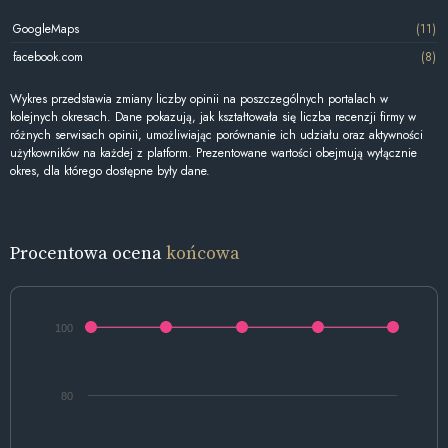
GoogleMaps
(11)
facebook.com
(8)
Wykres przedstawia zmiany liczby opinii na poszczególnych portalach w
kolejnych okresach. Dane pokazują, jak kształtowała się liczba recenzji firmy w
różnych serwisach opinii, umożliwiając porównanie ich udziału oraz aktywności
użytkowników na każdej z platform. Prezentowane wartości obejmują wyłącznie
okres, dla którego dostępne były dane.
Procentowa ocena
końcowa
100
80