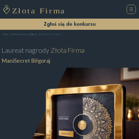
Zgłoś się do konkursu
ManiSecret Biłgoraj
Home
Salon Kosmetyczny Biłgoraj
Laureat nagrody
Złota Firma
ManiSecret Biłgoraj