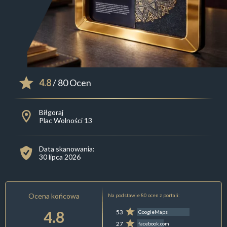
4.8
/ 80 Ocen
Biłgoraj
Plac Wolności 13
Data skanowania:
30 lipca 2026
Ocena końcowa
Na podstawie 80 ocen z portali:
4.8
53
GoogleMaps
27
facebook.com