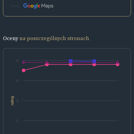
Źródło:
Oceny
na poszczególnych stronach
5
4
rating
3
2