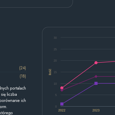
30
25
20
(24)
Ilość
15
(18)
10
lnych portalach
się liczba
5
 porównanie ich
form.
0
2022
2023
 którego