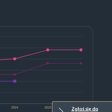
2024
2025
2026
Zgłoś się do