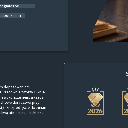
oogleMaps
acebook.com
jnym dopasowaniem
e. Pracownia tworzy suknie,
kim wykończeniem, a każda
e fachowe doradztwo przy
styczne podejście do zmian
zliwą atmosferą i efektem,