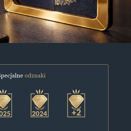
Specjalne
odznaki
+2