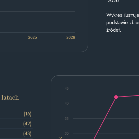
2026
Wykres ilustru
podstawie zbior
źródeł.
2025
2026
45
 latach
40
(16)
35
(42)
(43)
30