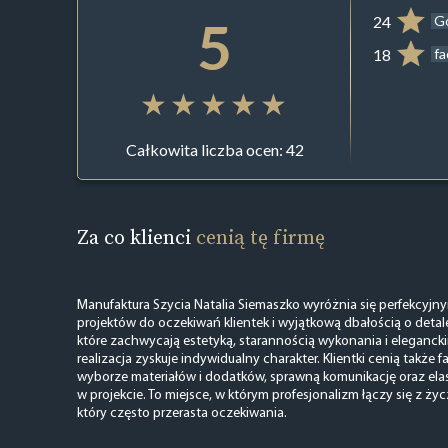
5
24
G
18
f
Całkowita liczba ocen: 42
Za co klienci
cenią tę firmę
Manufaktura Szycia Natalia Siemaszko wyróżnia się perfekcy
projektów do oczekiwań klientek i wyjątkową dbałością o detal
które zachwycają estetyką, starannością wykonania i eleganc
realizacja zyskuje indywidualny charakter. Klientki cenią takż
wyborze materiałów i dodatków, sprawną komunikację oraz ela
w projekcie. To miejsce, w którym profesjonalizm łączy się z życ
który często przerasta oczekiwania.