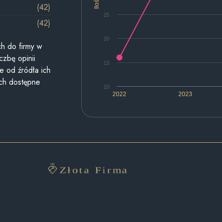
Ilość
(42)
25
(42)
20
h do firmy w
czbę opinii
15
e od źródła ich
ych dostępne
10
2022
2023