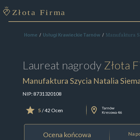
Manufaktura S
Home
Usługi Krawieckie Tarnów
Laureat nagrody
Złota F
Manufaktura Szycia Natalia Siem
NIP:
8731320108
Tarnów
5
/ 42 Ocen
Kresowa 46
Ocena końcowa
Na po