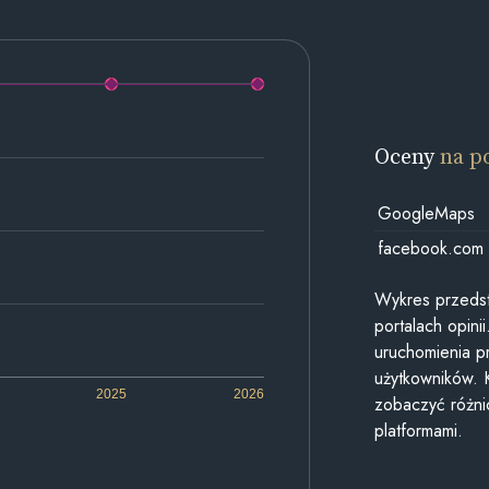
Oceny
na p
GoogleMaps
facebook.com
Wykres przedst
portalach opin
uruchomienia p
użytkowników. 
2025
2026
zobaczyć różn
platformami.