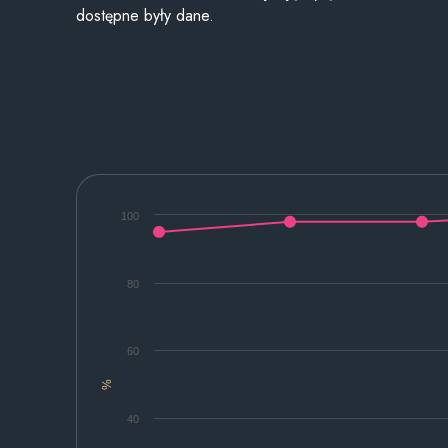
dostępne były dane.
100
80
60
%
40