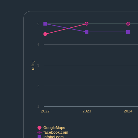
5
4
rating
3
2
1
2022
2023
2024
GoogleMaps
facebook.com
infobel.com