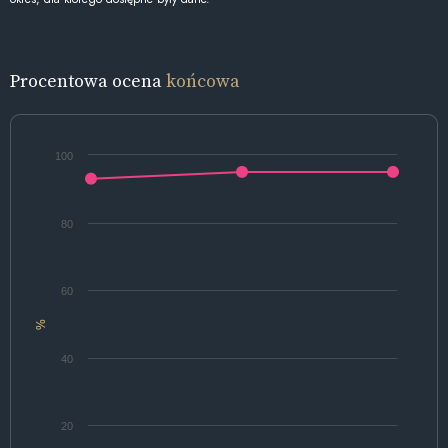
Procentowa ocena
końcowa
100
80
60
%
40
20