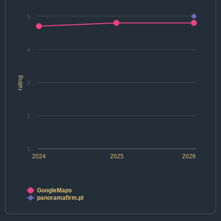
5
4
rating
3
2
1
2024
2025
2026
GoogleMaps
panoramafirm.pl