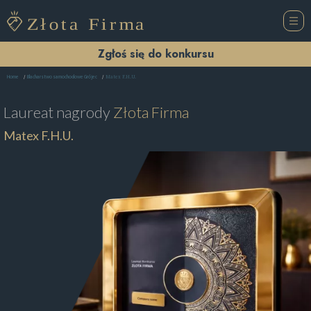
Zgłoś się do konkursu
Matex F.H.U.
Home
Blacharstwo samochodowe Grójec
Laureat nagrody
Złota Firma
Matex F.H.U.