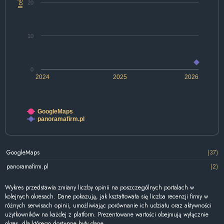
Ilość
20
10
0
2024
2025
2026
GoogleMaps
panoramafirm.pl
GoogleMaps
(37)
panoramafirm.pl
(2)
Wykres przedstawia zmiany liczby opinii na poszczególnych portalach w
kolejnych okresach. Dane pokazują, jak kształtowała się liczba recenzji firmy w
różnych serwisach opinii, umożliwiając porównanie ich udziału oraz aktywności
użytkowników na każdej z platform. Prezentowane wartości obejmują wyłącznie
okres, dla którego dostępne były dane.