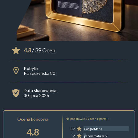
4.8
/ 39 Ocen
Kobylin
Piaseczyńska 80
Data skanowania:
30 lipca 2026
Ocena końcowa
Na podstawie 39 ocen z portali:
4.8
37
GoogleMaps
2
panoramafirm.pl