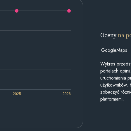
Oceny
na p
GoogleMaps
Wykres przedst
portalach opin
uruchomienia p
użytkowników. 
zobaczyć różn
2025
2026
platformami.