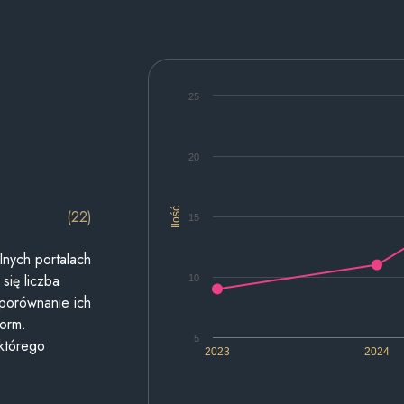
25
20
Ilość
(22)
15
lnych portalach
się liczba
10
 porównanie ich
form.
5
 którego
2023
2024