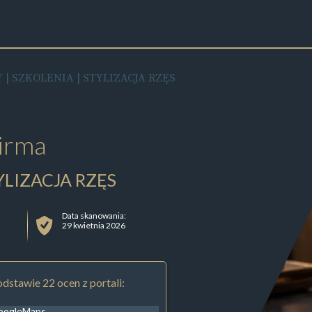
Y | SZKOLENIA | STYLIZACJA RZĘS
irma
TYLIZACJA RZĘS
Data skanowania:
29 kwietnia 2026
dstawie 22 ocen z portali:
oogleMaps