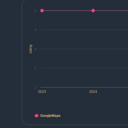
5
4
rating
3
2
1
2023
2024
GoogleMaps