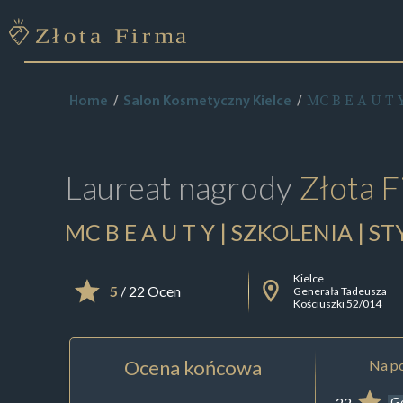
MC B E A U T 
Home
Salon Kosmetyczny Kielce
Laureat nagrody
Złota F
MC B E A U T Y | SZKOLENIA | S
Kielce
5
/ 22 Ocen
Generała Tadeusza
Kościuszki 52/014
Ocena końcowa
Na po
22
G