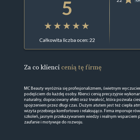
5
Całkowita liczba ocen: 22
Za co klienci
cenią tę firmę
MC Beauty wyróżnia się profesjonalizmem, świetnym wyczuciem
podejściem do każdej osoby. Klienci cenią precyzyjnie wykonane 
naturalny, dopracowany efekt oraz trwałość, która pozwala cie
spojrzeniem przez długi czas. Dużym atutem jest też ciepła atmo
wizyta przebiega komfortowo i relaksująco. Firma imponuje r
szkoleń, jasnym przekazywaniem wiedzy i realnym wsparciem p
zaufanie i motywuje do rozwoju.