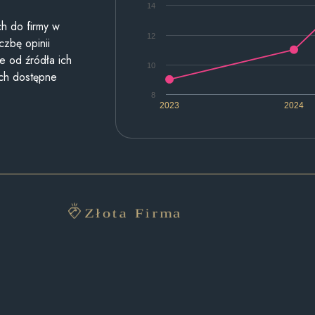
14
h do firmy w
12
czbę opinii
e od źródła ich
10
ych dostępne
8
2023
2024