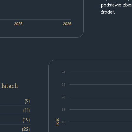
podstawie zbior
źródeł.
2025
2026
24
 latach
22
20
(9)
(11)
18
(19)
Ilość
16
(22)