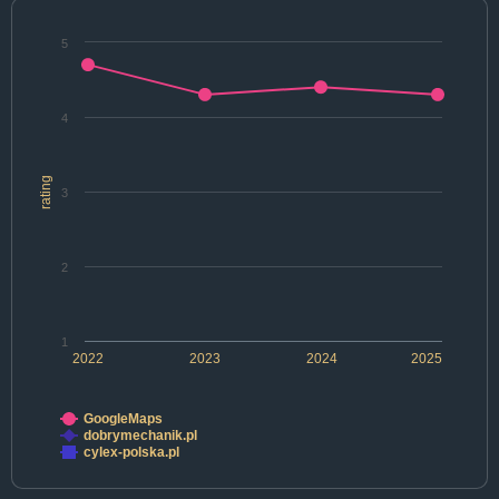
5
4
rating
3
2
1
2022
2023
2024
2025
GoogleMaps
dobrymechanik.pl
cylex-polska.pl