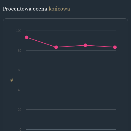
Procentowa ocena
końcowa
100
80
60
%
40
20
0