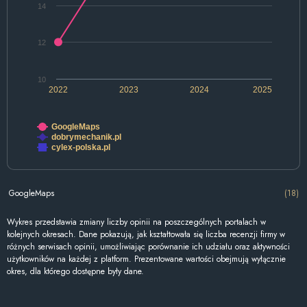
14
12
10
2022
2023
2024
2025
GoogleMaps
dobrymechanik.pl
cylex-polska.pl
GoogleMaps
(18)
Wykres przedstawia zmiany liczby opinii na poszczególnych portalach w
kolejnych okresach. Dane pokazują, jak kształtowała się liczba recenzji firmy w
różnych serwisach opinii, umożliwiając porównanie ich udziału oraz aktywności
użytkowników na każdej z platform. Prezentowane wartości obejmują wyłącznie
okres, dla którego dostępne były dane.