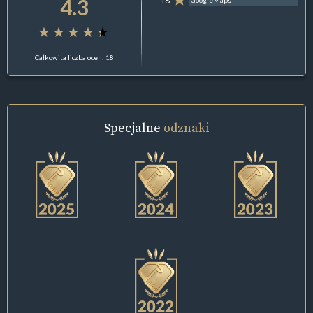
4.3
18
GoogleMaps
Całkowita liczba ocen: 18
Specjalne
odznaki